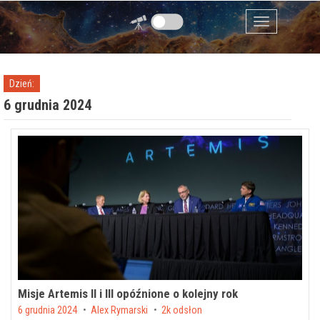
Przejdź do zawartości
Menu
Dzień:
6 grudnia 2024
Misje Artemis II i III opóźnione o kolejny rok
Posted on
6 grudnia 2024
by
Alex Rymarski
2k odsłon