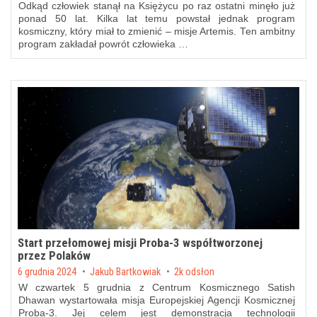
Odkąd człowiek stanął na Księżycu po raz ostatni minęło już
ponad 50 lat. Kilka lat temu powstał jednak program
kosmiczny, który miał to zmienić – misje Artemis. Ten ambitny
program zakładał powrót człowieka …
Start przełomowej misji Proba-3 współtworzonej
przez Polaków
Posted on
6 grudnia 2024
by
Jakub Bartkowiak
2k odsłon
W czwartek 5 grudnia z Centrum Kosmicznego Satish
Dhawan wystartowała misja Europejskiej Agencji Kosmicznej
Proba-3. Jej celem jest demonstracja technologii