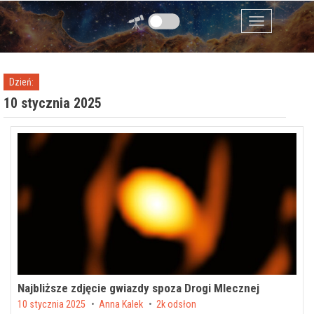
Przejdź do zawartości
Menu
Dzień:
10 stycznia 2025
Najbliższe zdjęcie gwiazdy spoza Drogi Mlecznej
Posted on
10 stycznia 2025
by
Anna Kalek
2k odsłon