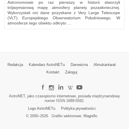
Astronomowie po raz pierwszy w historii stworzyli
trójwymiarową mapę atmosfery planety pozasłonecznej.
Wykorzystali oni dane pozyskane z Very Large Telescope
(VLT) Europejskiego Obserwatorium Południowego. W
atmosferze tego obiektu odkryto …
Redakcja
Kalendarz AstroNETu
Darowizna
Almukantarat
Kontakt
Zaloguj
AstroNET, jako czasopismo internetowe, posiada międzynarodowy
numer ISSN 1689-5592.
Logo AstroNETu
Polityka prywatności
© 2000–
2026
Grafiki wektorowe:
Magnific