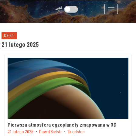
Przejdź do zawartości
Menu
Dzień:
21 lutego 2025
Pierwsza atmosfera egzoplanety zmapowana w 3D
Posted on
21 lutego 2025
by
Dawid Bielski
2k odsłon