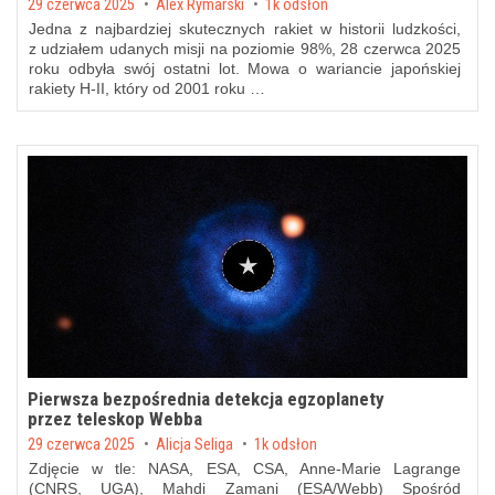
Posted on
29 czerwca 2025
by
Alex Rymarski
1k odsłon
Jedna z najbardziej skutecznych rakiet w historii ludzkości,
z udziałem udanych misji na poziomie 98%, 28 czerwca 2025
roku odbyła swój ostatni lot. Mowa o wariancie japońskiej
rakiety H-II, który od 2001 roku …
Pierwsza bezpośrednia detekcja egzoplanety
przez teleskop Webba
Posted on
29 czerwca 2025
by
Alicja Seliga
1k odsłon
Zdjęcie w tle: NASA, ESA, CSA, Anne-Marie Lagrange
(CNRS, UGA), Mahdi Zamani (ESA/Webb) Spośród