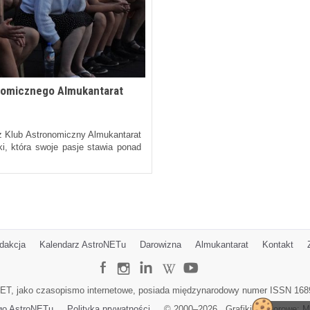
onomicznego Almukantarat
ez Klub Astronomiczny Almukantarat
ki, która swoje pasje stawia ponad
dakcja
Kalendarz AstroNETu
Darowizna
Almukantarat
Kontakt
ET, jako czasopismo internetowe, posiada międzynarodowy numer ISSN 168
go AstroNETu
Polityka prywatności
© 2000–
2026
Grafiki wektorowe:
M