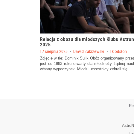
Relacja z obozu dla młodszych Klubu Astr
2025
Posted on
17 sierpnia 2025
by
Dawid Zakrzewski
1k odsłon
Zdjęcie w tle: Dominik Sulik Obóz organizowany prz
jest od 1983 roku otwarty dla młodzieży żądnej nau
własny wypoczynek. Młodzi uczestnicy zebrali się …
Re
AstroN
Lo