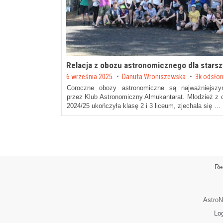
Relacja z obozu astronomicznego dla stars
Posted on
6 września 2025
by
Danuta Wroniszewska
3k odsło
Coroczne obozy astronomiczne są najważniejszy
przez Klub Astronomiczny Almukantarat. Młodzież z c
2024/25 ukończyła klasę 2 i 3 liceum, zjechała się …
Re
AstroN
Lo