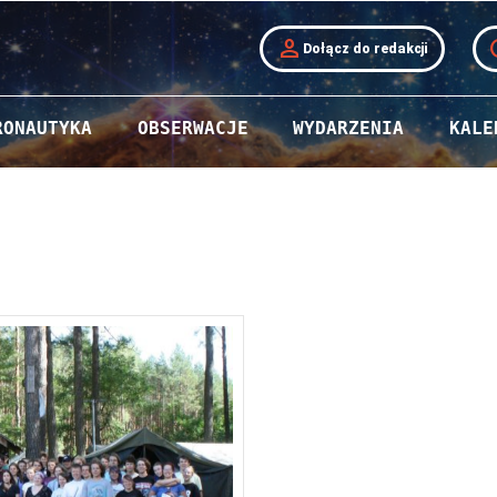
person
t
Dołącz do redakcji
RONAUTYKA
OBSERWACJE
WYDARZENIA
KALE