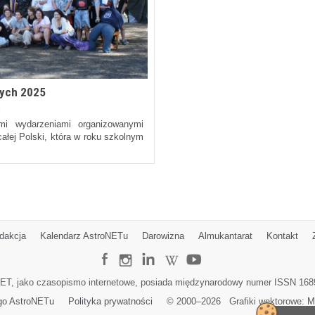
zych 2025
n
mi wydarzeniami organizowanymi
ałej Polski, która w roku szkolnym
dakcja
Kalendarz AstroNETu
Darowizna
Almukantarat
Kontakt
ET, jako czasopismo internetowe, posiada międzynarodowy numer ISSN 168
go AstroNETu
Polityka prywatności
© 2000–
2026
Grafiki wektorowe:
M