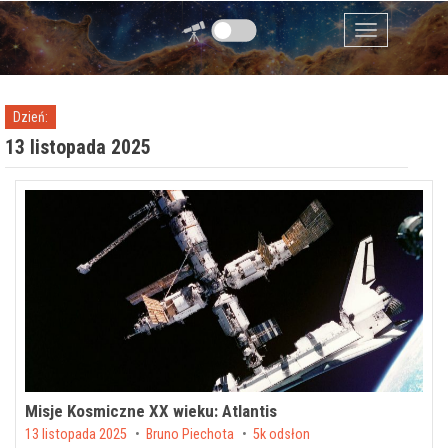
Przejdź do zawartości
Menu
Dzień:
13 listopada 2025
Misje Kosmiczne XX wieku: Atlantis
Posted on
13 listopada 2025
by
Bruno Piechota
5k odsłon