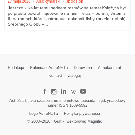
Posted on
27 maja 2026
by
Alex Rymarski
3k odsłon
Jeszcze kilka lat temu sednem rozmów na temat Księżyca był
po prostu powrót i lądowanie na nim. Teraz – po misji Artemis
II, w ramach której astronauci dokonali flyby (przelotu obok)
Srebrnego Globu – …
Redakcja
Kalendarz AstroNETu
Darowizna
Almukantarat
Kontakt
Zaloguj
AstroNET, jako czasopismo internetowe, posiada międzynarodowy
numer ISSN 1689-5592.
Logo AstroNETu
Polityka prywatności
© 2000–
2026
Grafiki wektorowe:
Magnific