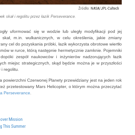
NASA/JPL-Caltech
ek skał i regolitu przez łazik Perseverance.
mogły uformować się w wodzie lub uległy modyfikacji pod jej
kał, m.in. wulkanicznych, w celu określenia, jakie zmiany
rany cel do pozyskania próbki, łazik wykorzysta obrotowe wiertło
mów w rurce, którą następnie hermetycznie zamknie. Pojemniki
opóki zespół naukowców i inżynierów nadzorujących łazik
ych miejsc strategicznych, skąd będzie można je w przyszłości
 regolitu.
a powierzchni Czerwonej Planety przewidziany jest na jeden rok
 też przetestowany Mars Helicopter, o którym można przeczytać
ika Perseverance
.
Rover Mission
ng This Summer