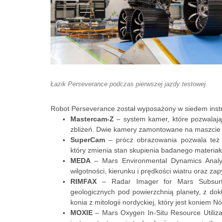
Łazik Perseverance podczas pierwszej jazdy testowej.
Robot Perseverance został wyposażony w siedem ins
Mastercam-Z
– system kamer, które pozwalają
zbliżeń. Dwie kamery zamontowane na maszcie u
SuperCam
– prócz obrazowania pozwala też n
który zmienia stan skupienia badanego materia
MEDA
– Mars Environmental Dynamics Analyz
wilgotności, kierunku i prędkości wiatru oraz zap
RIMFAX
– Radar Imager for Mars Subsurfa
geologicznych pod powierzchnią planety, z do
konia z mitologii nordyckiej, który jest koniem Nó
MOXIE
– Mars Oxygen In-Situ Resource Utiliza