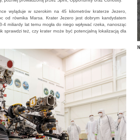
, później prowadzoną przez Spirit, Opportunity oraz Curiosity.
nce wyląduje w szerokim na 45 kilometrów kraterze Jezero,
noc od równika Marsa. Krater Jezero jest dobrym kandydatem
3-4 miliardy lat temu mogła do niego wpływać rzeka, nanosząc
ik sprawdzi też, czy krater może być potencjalną lokalizacją dla
N