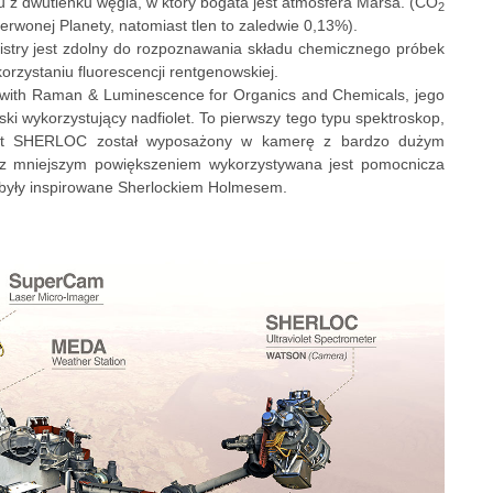
nu z dwutlenku węgla, w który bogata jest atmosfera Marsa. (CO
2
wonej Planety, natomiast tlen to zaledwie 0,13%).
mistry jest zdolny do rozpoznawania składu chemicznego próbek
ykorzystaniu fluorescencji rentgenowskiej.
with Raman & Luminescence for Organics and Chemicals, jego
 wykorzystujący nadfiolet. To pierwszy tego typu spektroskop,
ment SHERLOC został wyposażony w kamerę z bardzo dużym
 z mniejszym powiększeniem wykorzystywana jest pomocnicza
yły inspirowane Sherlockiem Holmesem.