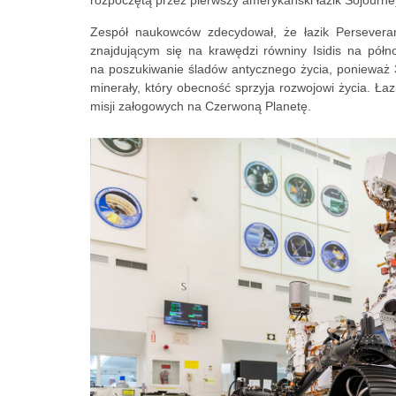
rozpoczętą przez pierwszy amerykański łazik Sojourney
Zespół naukowców zdecydował, że łazik Persevera
znajdującym się na krawędzi równiny Isidis na pół
na poszukiwanie śladów antycznego życia, ponieważ 
minerały, który obecność sprzyja rozwojowi życia. Łaz
misji załogowych na Czerwoną Planetę.