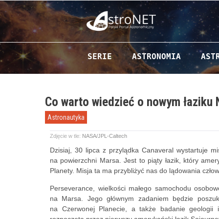
Przejdź do zawartości
SERIE
ASTRONOMIA
AST
Co warto wiedzieć o nowym łaziku
Astronautyka
Zdjęcie w tle:
NASA/JPL-Caltech
Dzisiaj, 30 lipca z przylądka Canaveral wystartuje m
na powierzchni Marsa. Jest to piąty łazik, który am
Planety. Misja ta ma przybliżyć nas do lądowania czło
Perseverance, wielkości małego samochodu osobowe
na Marsa. Jego głównym zadaniem będzie poszukiw
na Czerwonej Planecie, a także badanie geologii 