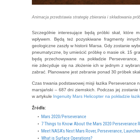
Animacja przedstawia strategię zbierania i składowania prób
Szczególnie interesujące będą próbki skał, które 
wpływem. Będą też pozyskiwane fragmenty innych s
geologiczne zaszły w historii Marsa. Gdy zostanie wyb
pneumatyczne, by umieścić próbkę o masie ok. 15 gra
będą przechowywane na pokładzie Perseverance, d
nie zdecyduje się na złożenie ich w jednym z wybran
zabrać. Planowane jest zebranie ponad 30 próbek skał i
Czas trwania podstawowej misji łazika Perseverance n
marsjański – 687 dni ziemskich. Podczas jej zostanie
w artykule
Ingenuity Mars Helicopter na pokładzie łaz
Źródła:
Mars 2020/Perseverance
7 Things to Know About the Mars 2020 Perseverance 
Meet NASA's Next Mars Rover, Perseverance, Launchi
What is Surface Operations?