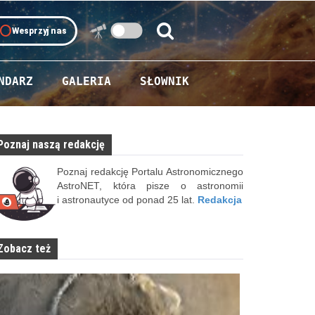
oll
Wesprzyj nas
Szukaj:
Szukaj
NDARZ
GALERIA
SŁOWNIK
Poznaj naszą redakcję
Poznaj redakcję Portalu Astronomicznego
AstroNET, która pisze o astronomii
i astronautyce od ponad 25 lat.
Redakcja
Zobacz też