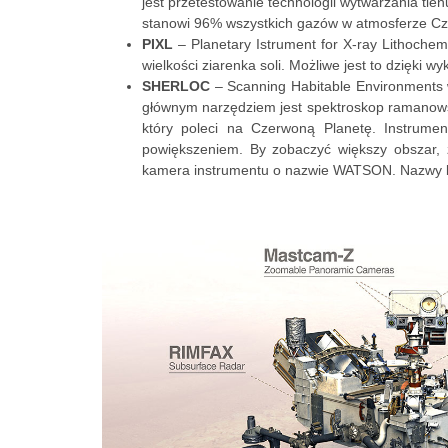
jest przetestowanie technologii wytwarzania tle
stanowi 96% wszystkich gazów w atmosferze Czer
PIXL
– Planetary Istrument for X-ray Lithoche
wielkości ziarenka soli. Możliwe jest to dzięki w
SHERLOC
– Scanning Habitable Environments 
głównym narzędziem jest spektroskop ramanowski
który poleci na Czerwoną Planetę. Instru
powiększeniem. By zobaczyć większy obszar,
kamera instrumentu o nazwie WATSON. Nazwy b