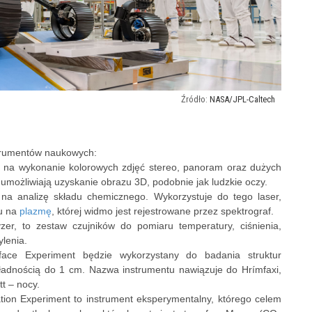
NASA/JPL-Caltech
trumentów naukowych:
 na wykonanie kolorowych zdjęć stereo, panoram oraz dużych
możliwiają uzyskanie obrazu 3D, podobnie jak ludzkie oczy.
a analizę składu chemicznego. Wykorzystuje do tego laser,
łu na
plazmę
, której widmo jest rejestrowane przez spektrograf.
er, to zestaw czujników do pomiaru temperatury, ciśnienia,
ylenia.
ce Experiment będzie wykorzystany do badania struktur
kładnością do 1 cm. Nazwa instrumentu nawiązuje do Hrímfaxi,
tt – nocy.
tion Experiment to instrument eksperymentalny, którego celem