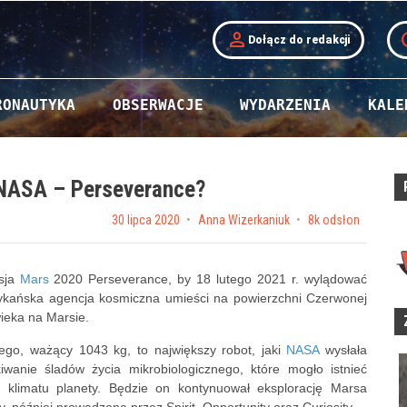
person
t
Dołącz do redakcji
RONAUTYKA
OBSERWACJE
WYDARZENIA
KALE
 NASA – Perseverance?
Posted on
30 lipca 2020
by
Anna Wizerkaniuk
8k odsłon
isja
Mars
2020 Perseverance, by 18 lutego 2021 r. wylądować
erykańska agencja kosmiczna umieści na powierzchni Czerwonej
wieka na Marsie.
go, ważący 1043 kg, to największy robot, jaki
NASA
wysłała
anie śladów życia mikrobiologicznego, które mogło istnieć
i klimatu planety. Będzie on kontynuował eksplorację Marsa