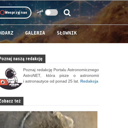
oll
Wesprzyj nas
Szukaj:
Szukaj
NDARZ
GALERIA
SŁOWNIK
Poznaj naszą redakcję
Poznaj redakcję Portalu Astronomicznego
AstroNET, która pisze o astronomii
i astronautyce od ponad 25 lat.
Redakcja
Zobacz też