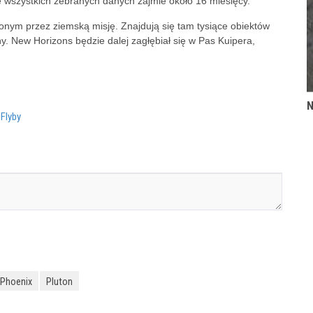
e wszystkich zebranych danych zajmie około 16 miesięcy.
nym przez ziemską misję. Znajdują się tam tysiące obiektów
y. New Horizons będzie dalej zagłębiał się w Pas Kuipera,
N
Flyby
Phoenix
Pluton