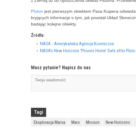
z Ziemią aż do opuszczenia układu Plutona. Przesłani
Pluton
jest pierwszym obiektem Pasa Kuipera odwiedzo
kryjących informacje o tym, jak powstał Układ Słoneczn
badając kolejne obiekty.
Źródła:
NASA - Amerykańska Agencja Kosmiczna
NASA's New Horizons ‘Phones Home’ Safe after Pluto 
Masz pytanie? Napisz do nas
Tagi
Eksploracja Marsa
Mars
Mission
New Horizons