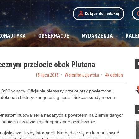
person
t
Dołącz do redakcji
RONAUTYKA
OBSERWACJE
WYDARZENIA
KALE
ecznym przelocie obok Plutona
Posted on
15 lipca 2015
by
Weronika Łajewska
4k odsłon
o 3:00 w nocy. Oficjalnie pierwszy przelot przy powierzchni
dokonała historycznego osiągnięcia. Sukces sondy można
ętnastominutowa seria nadanych z powrotem na Ziemię danych
e napięcia dwudziestojednogodzinne oczekiwanie.
największej liczby informacji. Nie będzie się on komunikować