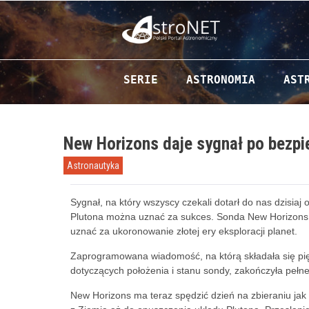
Przejdź do zawartości
SERIE
ASTRONOMIA
AST
New Horizons daje sygnał po bezpi
Astronautyka
Sygnał, na który wszyscy czekali dotarł do nas dzisiaj 
Plutona można uznać za sukces. Sonda New Horizons 
uznać za ukoronowanie złotej ery eksploracji planet.
Zaprogramowana wiadomość, na którą składała się pi
dotyczących położenia i stanu sondy, zakończyła pełn
New Horizons ma teraz spędzić dzień na zbieraniu jak 