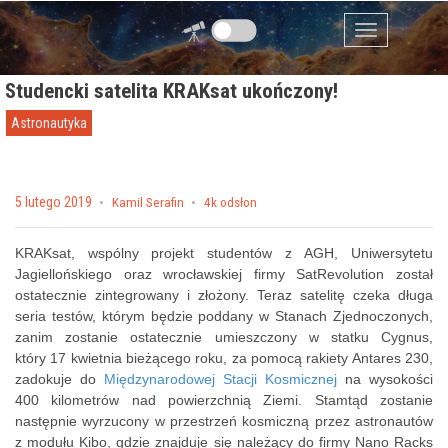
Przejdź do zawartości
Menu
Studencki satelita KRAKsat ukończony!
Astronautyka
Posted on
5 lutego 2019
by
Kamil Serafin
4k odsłon
KRAKsat, wspólny projekt studentów z AGH, Uniwersytetu
Jagiellońskiego oraz wrocławskiej firmy SatRevolution został
ostatecznie zintegrowany i złożony. Teraz satelitę czeka długa
seria testów, którym będzie poddany w Stanach Zjednoczonych,
zanim zostanie ostatecznie umieszczony w statku Cygnus,
który 17 kwietnia bieżącego roku, za pomocą rakiety Antares 230,
zadokuje do
Międzynarodowej Stacji Kosmicznej
na wysokości
400 kilometrów nad powierzchnią Ziemi. Stamtąd zostanie
następnie wyrzucony w przestrzeń kosmiczną przez astronautów
z modułu Kibo, gdzie znajduje się należący do firmy Nano Racks