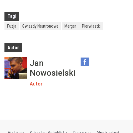
Tagi
Fuzja
Gwiazdy Neutronowe
Merger
Pierwiastki
Autor
Jan
Nowosielski
Autor
Redakcja
Kalendarz AstroNETu
Darowizna
Almukantarat