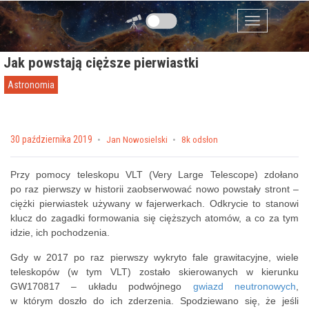
Przejdź do zawartości
Menu
Jak powstają cięższe pierwiastki
Astronomia
Posted on
30 października 2019
by
Jan Nowosielski
8k odsłon
Przy pomocy teleskopu VLT (Very Large Telescope) zdołano
po raz pierwszy w historii zaobserwować nowo powstały stront –
ciężki pierwiastek używany w fajerwerkach. Odkrycie to stanowi
klucz do zagadki formowania się cięższych atomów, a co za tym
idzie, ich pochodzenia.
Gdy w 2017 po raz pierwszy wykryto fale grawitacyjne, wiele
teleskopów (w tym VLT) zostało skierowanych w kierunku
GW170817 – układu podwójnego
gwiazd neutronowych
,
w którym doszło do ich zderzenia. Spodziewano się, że jeśli