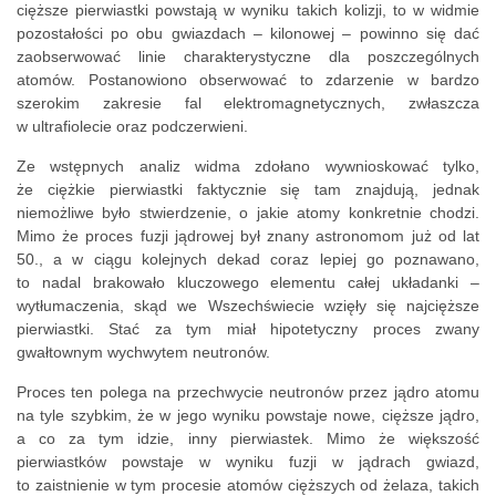
cięższe pierwiastki powstają w wyniku takich kolizji, to w widmie
pozostałości po obu gwiazdach – kilonowej – powinno się dać
zaobserwować linie charakterystyczne dla poszczególnych
atomów. Postanowiono obserwować to zdarzenie w bardzo
szerokim zakresie fal elektromagnetycznych, zwłaszcza
w ultrafiolecie oraz podczerwieni.
Ze wstępnych analiz widma zdołano wywnioskować tylko,
że ciężkie pierwiastki faktycznie się tam znajdują, jednak
niemożliwe było stwierdzenie, o jakie atomy konkretnie chodzi.
Mimo że proces fuzji jądrowej był znany astronomom już od lat
50., a w ciągu kolejnych dekad coraz lepiej go poznawano,
to nadal brakowało kluczowego elementu całej układanki –
wytłumaczenia, skąd we Wszechświecie wzięły się najcięższe
pierwiastki. Stać za tym miał hipotetyczny proces zwany
gwałtownym wychwytem neutronów.
Proces ten polega na przechwycie neutronów przez jądro atomu
na tyle szybkim, że w jego wyniku powstaje nowe, cięższe jądro,
a co za tym idzie, inny pierwiastek. Mimo że większość
pierwiastków powstaje w wyniku fuzji w jądrach gwiazd,
to zaistnienie w tym procesie atomów cięższych od żelaza, takich