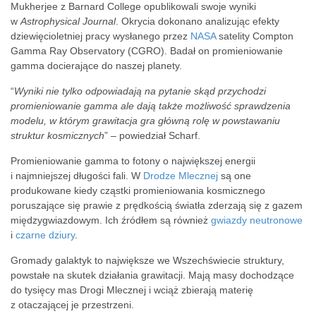
Mukherjee z Barnard College opublikowali swoje wyniki
w
Astrophysical Journal
. Okrycia dokonano analizując efekty
dziewięcioletniej pracy wysłanego przez
NASA
satelity Compton
Gamma Ray Observatory (CGRO). Badał on promieniowanie
gamma docierające do naszej planety.
“
Wyniki nie tylko odpowiadają na pytanie skąd przychodzi
promieniowanie gamma ale dają także możliwość sprawdzenia
modelu, w którym grawitacja gra główną rolę w powstawaniu
struktur kosmicznych
” – powiedział Scharf.
Promieniowanie gamma to fotony o największej energii
i najmniejszej długości fali. W
Drodze Mlecznej
są one
produkowane kiedy cząstki promieniowania kosmicznego
poruszające się prawie z prędkością światła zderzają się z gazem
międzygwiazdowym. Ich źródłem są również
gwiazdy neutronowe
i
czarne dziury
.
Gromady galaktyk to największe we Wszechświecie struktury,
powstałe na skutek działania grawitacji. Mają masy dochodzące
do tysięcy mas Drogi Mlecznej i wciąż zbierają materię
z otaczającej je przestrzeni.