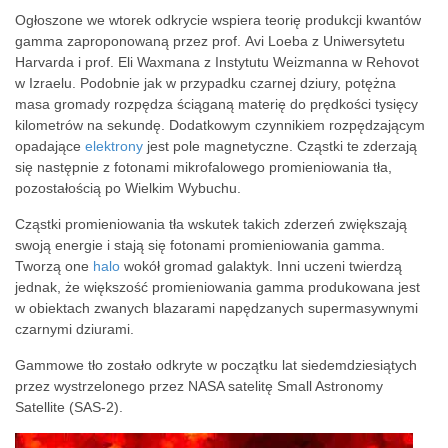
Ogłoszone we wtorek odkrycie wspiera teorię produkcji kwantów
gamma zaproponowaną przez prof. Avi Loeba z Uniwersytetu
Harvarda i prof. Eli Waxmana z Instytutu Weizmanna w Rehovot
w Izraelu. Podobnie jak w przypadku czarnej dziury, potężna
masa gromady rozpędza ściąganą materię do prędkości tysięcy
kilometrów na sekundę. Dodatkowym czynnikiem rozpędzającym
opadające
elektrony
jest pole magnetyczne. Cząstki te zderzają
się następnie z fotonami mikrofalowego promieniowania tła,
pozostałością po Wielkim Wybuchu.
Cząstki promieniowania tła wskutek takich zderzeń zwiększają
swoją energie i stają się fotonami promieniowania gamma.
Tworzą one
halo
wokół gromad galaktyk. Inni uczeni twierdzą
jednak, że większość promieniowania gamma produkowana jest
w obiektach zwanych blazarami napędzanych supermasywnymi
czarnymi dziurami.
Gammowe tło zostało odkryte w początku lat siedemdziesiątych
przez wystrzelonego przez NASA satelitę Small Astronomy
Satellite (SAS-2).