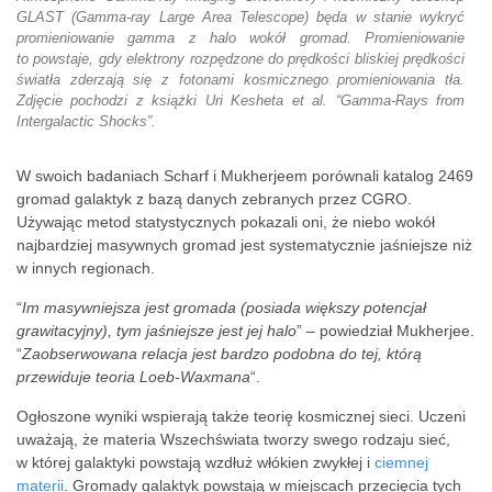
GLAST (Gamma-ray Large Area Telescope) będa w stanie wykryć
promieniowanie gamma z halo wokół gromad. Promieniowanie
to powstaje, gdy elektrony rozpędzone do prędkości bliskiej prędkości
światła zderzają się z fotonami kosmicznego promieniowania tła.
Zdjęcie pochodzi z książki Uri Kesheta et al. “Gamma-Rays from
Intergalactic Shocks”.
W swoich badaniach Scharf i Mukherjeem porównali katalog 2469
gromad galaktyk z bazą danych zebranych przez CGRO.
Używając metod statystycznych pokazali oni, że niebo wokół
najbardziej masywnych gromad jest systematycznie jaśniejsze niż
w innych regionach.
“
Im masywniejsza jest gromada (posiada większy potencjał
grawitacyjny), tym jaśniejsze jest jej halo
” – powiedział Mukherjee.
“
Zaobserwowana relacja jest bardzo podobna do tej, którą
przewiduje teoria Loeb-Waxmana
“.
Ogłoszone wyniki wspierają także teorię kosmicznej sieci. Uczeni
uważają, że materia Wszechświata tworzy swego rodzaju sieć,
w której galaktyki powstają wzdłuż włókien zwykłej i
ciemnej
materii
. Gromady galaktyk powstają w miejscach przecięcia tych