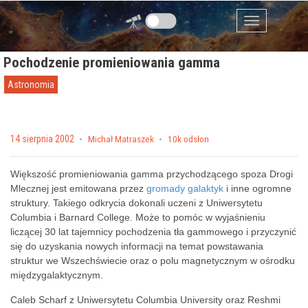
Przejdź do zawartości
Menu
Pochodzenie promieniowania gamma
Astronomia
Posted on
14 sierpnia 2002
by
Michał Matraszek
10k odsłon
Większość promieniowania gamma przychodzącego spoza Drogi
Mlecznej jest emitowana przez
gromady galaktyk
i inne ogromne
struktury. Takiego odkrycia dokonali uczeni z Uniwersytetu
Columbia i Barnard College. Może to pomóc w wyjaśnieniu
liczącej 30 lat tajemnicy pochodzenia tła gammowego i przyczynić
się do uzyskania nowych informacji na temat powstawania
struktur we Wszechświecie oraz o polu magnetycznym w ośrodku
międzygalaktycznym.
Caleb Scharf z Uniwersytetu Columbia University oraz Reshmi