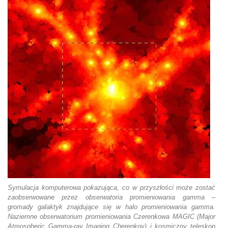
Symulacja komputerowa pokazująca, co w przyszłości może zostać
zaobserwowane przez obserwatoria promieniowania gamma –
gromady galaktyk znajdujące się w halo promieniowania gamma.
Naziemne obserwatorium promieniowania Czerenkowa MAGIC (Major
Atmospheric Gamma-ray Imaging Cherenkov) i kosmiczny teleskop