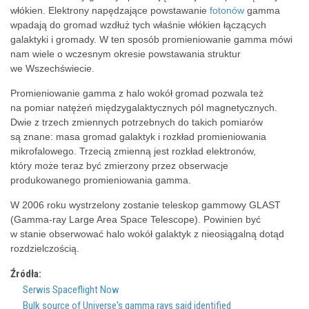
włókien. Elektrony napędzające powstawanie
fotonów
gamma
wpadają do gromad wzdłuż tych właśnie włókien łączących
galaktyki i gromady. W ten sposób promieniowanie gamma mówi
nam wiele o wczesnym okresie powstawania struktur
we Wszechświecie.
Promieniowanie gamma z halo wokół gromad pozwala też
na pomiar natężeń międzygalaktycznych pól magnetycznych.
Dwie z trzech zmiennych potrzebnych do takich pomiarów
są znane: masa gromad galaktyk i rozkład promieniowania
mikrofalowego. Trzecią zmienną jest rozkład elektronów,
który może teraz być zmierzony przez obserwacje
produkowanego promieniowania gamma.
W 2006 roku wystrzelony zostanie teleskop gammowy GLAST
(Gamma-ray Large Area Space Telescope). Powinien być
w stanie obserwować halo wokół galaktyk z nieosiągalną dotąd
rozdzielczością.
Źródła:
Serwis Spaceflight Now
Bulk source of Universe's gamma rays said identified