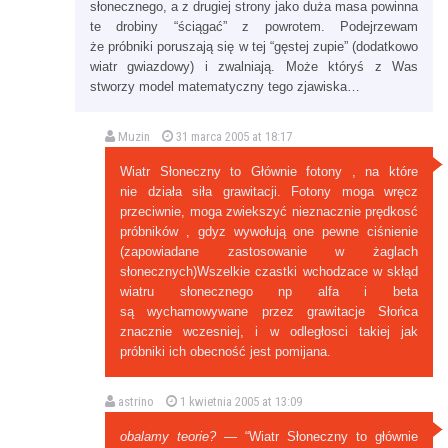
słonecznego, a z drugiej strony jako duża masa powinna
te drobiny “ściągać” z powrotem. Podejrzewam
że próbniki poruszają się w tej “gęstej zupie” (dodatkowo
wiatr gwiazdowy) i zwalniają. Może któryś z Was
stworzy model matematyczny tego zjawiska…
Muzin
31 marca 2005 at 18:17
Wiatr Słoneczny to Głównie fotony , na które
nie działa siła grawitacji. Fotony moga wręcz
przeciwnie, moga zwiekszyć nieznacznie prędkosć
próbników , gdyz wywołują one pewne ciśnienie
(zapowiadane zastosowanie w żaglach
słonecznych)Wszelkie czastki wchodzace w skłąd
wiatru słonecznego np alfa i beta
są wychamowywane przez grawitacje Słońca
znacznie wczesniej, i w odległosci takiej jak
próbniki ich obecność jest pomijana.
astrino
1 kwietnia 2005 at 13:09
obalamy teorie?
— “Wiatr Słoneczny to głównie