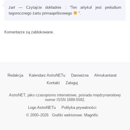
żart
— Czytajcie dokładnie : “Ten artykuł jest preludium
tegorocznego żartu primaaprilisowego
“.
Komentarze są zablokowane.
Redakcja
Kalendarz AstroNETu
Darowizna
Almukantarat
Kontakt
Zaloguj
AstroNET, jako czasopismo internetowe, posiada międzynarodowy
numer ISSN 1689-5592.
Logo AstroNETu
Polityka prywatności
© 2000–
2026
Grafiki wektorowe:
Magnific