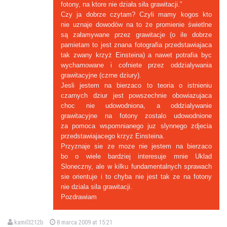
fotony, na ktore nie działa siła grawitacji.”
Czy ja dobrze czytam? Czyli mamy kogos kto
nie uznaje dowodów na to że promienie świetlne
są załamywane przez grawitacje (o ile dobrze
pamietam to jest znana fotografia przedstawiajaca
tak zwany krzyż Einsteina) a nawet potrafia byc
wychamowane i cofniete przez oddzialywania
grawitacyjne (czrne dziury).
Jesli jestem na bierzaco to teoria o istnieniu
czarnych dziur jest powszechnie obowiazujaca
choc nie udowodniona, a oddzialywanie
grawitacyjne na fotony zostalo udowodnione
za pomoca wspomnianego juz slynnego zdjecia
przedstawiajacego krzyz Einsteina.
Przyznaje sie ze moze nie jestem na bierzaco
bo o wiele bardziej interesuje mnie Uklad
Sloneczny, ale w kilku fundamentalnych sprawach
sie orientuje i to chyba nie jest tak ze na fotony
nie dziala sila grawitacji.
Pozdrawiam
kamil3212b
8 marca 2009 at 15:21