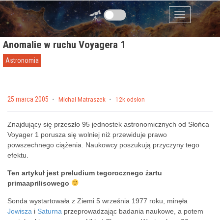
Przejdź do zawartości
Menu
Anomalie w ruchu Voyagera 1
Astronomia
Posted on
25 marca 2005
by
Michał Matraszek
12k odsłon
Znajdujący się przeszło 95 jednostek astronomicznych od Słońca
Voyager 1 porusza się wolniej niż przewiduje prawo
powszechnego ciążenia. Naukowcy poszukują przyczyny tego
efektu.
Ten artykuł jest preludium
tegorocznego żartu
primaaprilisowego
Sonda wystartowała z Ziemi 5 września 1977 roku, minęła
Jowisza
i
Saturna
przeprowadzając badania naukowe, a potem