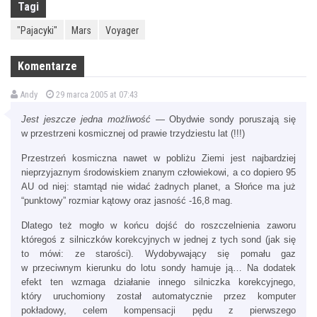
Tagi
"Pajacyki"
Mars
Voyager
Komentarze
Andy
29 marca 2005 at 07:43
Jest jeszcze jedna możliwość
— Obydwie sondy poruszają się
w przestrzeni kosmicznej od prawie trzydziestu lat (!!!)
Przestrzeń kosmiczna nawet w pobliżu Ziemi jest najbardziej
nieprzyjaznym środowiskiem znanym człowiekowi, a co dopiero 95
AU od niej: stamtąd nie widać żadnych planet, a Słońce ma już
“punktowy” rozmiar kątowy oraz jasność -16,8 mag.
Dlatego też mogło w końcu dojść do roszczelnienia zaworu
któregoś z silniczków korekcyjnych w jednej z tych sond (jak się
to mówi: ze starości). Wydobywający się pomału gaz
w przeciwnym kierunku do lotu sondy hamuje ją… Na dodatek
efekt ten wzmaga działanie innego silniczka korekcyjnego,
który uruchomiony został automatycznie przez komputer
pokładowy, celem kompensacji pędu z pierwszego