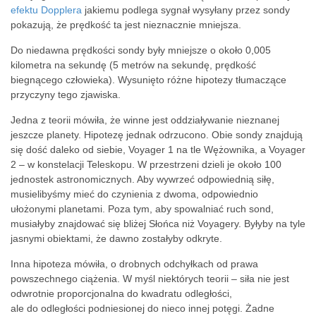
efektu Dopplera
jakiemu podlega sygnał wysyłany przez sondy
pokazują, że prędkość ta jest nieznacznie mniejsza.
Do niedawna prędkości sondy były mniejsze o około 0,005
kilometra na sekundę (5 metrów na sekundę, prędkość
biegnącego człowieka). Wysunięto różne hipotezy tłumaczące
przyczyny tego zjawiska.
Jedna z teorii mówiła, że winne jest oddziaływanie nieznanej
jeszcze planety. Hipotezę jednak odrzucono. Obie sondy znajdują
się dość daleko od siebie, Voyager 1 na tle Wężownika, a Voyager
2 – w konstelacji Teleskopu. W przestrzeni dzieli je około 100
jednostek astronomicznych. Aby wywrzeć odpowiednią siłę,
musielibyśmy mieć do czynienia z dwoma, odpowiednio
ułożonymi planetami. Poza tym, aby spowalniać ruch sond,
musiałyby znajdować się bliżej Słońca niż Voyagery. Byłyby na tyle
jasnymi obiektami, że dawno zostałyby odkryte.
Inna hipoteza mówiła, o drobnych odchyłkach od prawa
powszechnego ciążenia. W myśl niektórych teorii – siła nie jest
odwrotnie proporcjonalna do kwadratu odległości,
ale do odległości podniesionej do nieco innej potęgi. Żadne