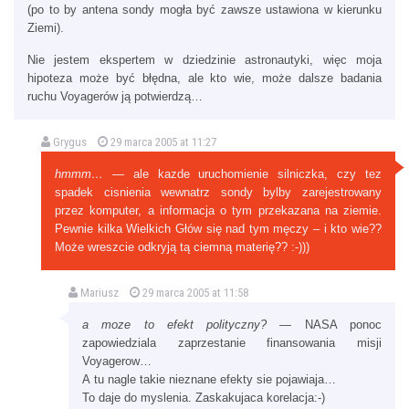
(po to by antena sondy mogła być zawsze ustawiona w kierunku
Ziemi).
Nie jestem ekspertem w dziedzinie astronautyki, więc moja
hipoteza może być błędna, ale kto wie, może dalsze badania
ruchu Voyagerów ją potwierdzą…
Grygus
29 marca 2005 at 11:27
hmmm…
— ale kazde uruchomienie silniczka, czy tez
spadek cisnienia wewnatrz sondy bylby zarejestrowany
przez komputer, a informacja o tym przekazana na ziemie.
Pewnie kilka Wielkich Głów się nad tym męczy – i kto wie??
Może wreszcie odkryją tą ciemną materię?? :-)))
Mariusz
29 marca 2005 at 11:58
a moze to efekt polityczny?
— NASA ponoc
zapowiedziala zaprzestanie finansowania misji
Voyagerow…
A tu nagle takie nieznane efekty sie pojawiaja…
To daje do myslenia. Zaskakujaca korelacja:-)