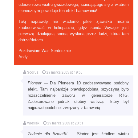
uderzeniowa wiatru gwiazdowego, scierającego się z wiatrem
słonecznym powoduje ten efekt hamowania!
Takj naprawdę nie wiadomo jakie zjawiska można
zaobserwować w heliopauzie, gdyż sonda Voyager jest
pierwszą działającą sondą wysłaną przez ludzi, która tam
dotrze/dotarła…
Pozdrawiam Was Serdecznie
Andy
Scorus
29 marca 2005 at 19:55
Pioneer
— Dla Pioneera 10 zaobserwowano podobny
efekt. Tam najbardzje prawdopodobną przyczyną było
rozszczelnienie zaworu w generatorze RTG.
Zaobserowano jednak drobny wstrząs, który był
najprawdopodobnej związany z tą awarią.
Wiesiek
29 marca 2005 at 20:51
Zadanie dla fizmat!!!
— Słońce jest żródłem wiatru