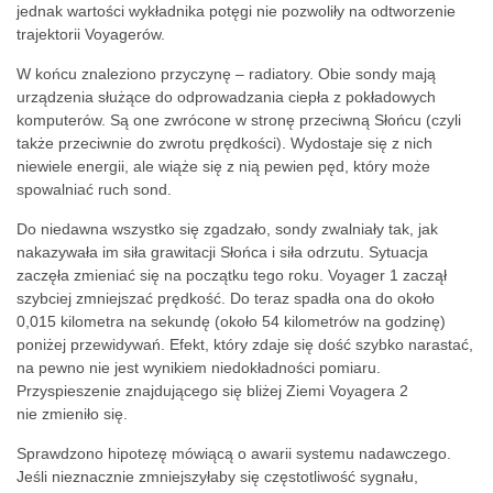
jednak wartości wykładnika potęgi nie pozwoliły na odtworzenie
trajektorii Voyagerów.
W końcu znaleziono przyczynę – radiatory. Obie sondy mają
urządzenia służące do odprowadzania ciepła z pokładowych
komputerów. Są one zwrócone w stronę przeciwną Słońcu (czyli
także przeciwnie do zwrotu prędkości). Wydostaje się z nich
niewiele energii, ale wiąże się z nią pewien pęd, który może
spowalniać ruch sond.
Do niedawna wszystko się zgadzało, sondy zwalniały tak, jak
nakazywała im siła grawitacji Słońca i siła odrzutu. Sytuacja
zaczęła zmieniać się na początku tego roku. Voyager 1 zaczął
szybciej zmniejszać prędkość. Do teraz spadła ona do około
0,015 kilometra na sekundę (około 54 kilometrów na godzinę)
poniżej przewidywań. Efekt, który zdaje się dość szybko narastać,
na pewno nie jest wynikiem niedokładności pomiaru.
Przyspieszenie znajdującego się bliżej Ziemi Voyagera 2
nie zmieniło się.
Sprawdzono hipotezę mówiącą o awarii systemu nadawczego.
Jeśli nieznacznie zmniejszyłaby się częstotliwość sygnału,