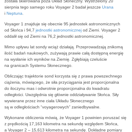
została skierowana poza Układ Słoneczny. Wystrzelony 20
sierpnia tego samego roku Voyager 2 badał jeszcze
Urana
i
Neptuna
.
Voyager 1 znajduje się obecnie 95 jednostek astronomicznych
od Słońca i 94,7
jednostki astronomicznej
od Ziemi. Voyager 2
oddalił się od Ziemi na 76,2 jednostki astronomicznej.
Mimo upływu lat sondy wciąż działają. Przeprowadzają znikomą
ilość badań naukowych, zużywają prawie całą dostępną energię
na wysłanie ich wyników na Ziemię. Zgłębiają czeluście
na granicach Systemu Słonecznego.
Obliczając trajektorie sond korzysta się z prawa powszechnego
ciążenia, mówiącego, że siła przyciągania jest proporcjonalna
do iloczynu mas i odwrotnie proporcjonalna do kwadratu
odległości. Uwzględnia się głównie oddziaływanie Słońca. Siły
wywierane przez inne ciała Układu Słonecznego
są w odległościach “voyagerowych” zaniedbywalne.
Wykonane obliczenia mówią, że Voyager 1 powinien poruszać się
z prędkością 17,163 kilometra na sekundę względem Słońca,
a Voyager 2 – 15,613 kilometra na sekundę. Dokładne pomiary