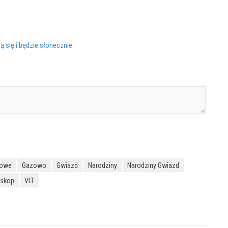
się i będzie słonecznie
iowe
Gazowo
Gwiazd
Narodziny
Narodziny Gwiazd
eskop
VLT