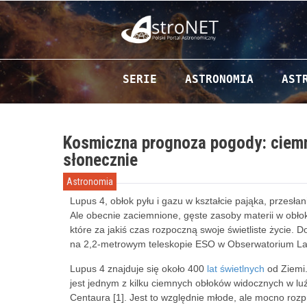
Przejdź do zawartości
SERIE
ASTRONOMIA
AST
Kosmiczna prognoza pogody: ciemn
słonecznie
Astronomia
Lupus 4, obłok pyłu i gazu w kształcie pająka, przesł
Ale obecnie zaciemnione, gęste zasoby materii w obło
które za jakiś czas rozpoczną swoje świetliste życie.
na 2,2-metrowym teleskopie ESO w Obserwatorium La S
Lupus 4 znajduje się około 400
lat świetlnych
od Ziemi.
jest jednym z kilku ciemnych obłoków widocznych w l
Centaura [1]. Jest to względnie młode, ale mocno ro