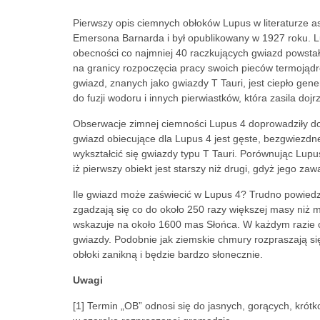
Pierwszy opis ciemnych obłoków Lupus w literaturze
Emersona Barnarda i był opublikowany w 1927 roku. Lu
obecności co najmniej 40 raczkujących gwiazd powstałyc
na granicy rozpoczęcia pracy swoich pieców termojąd
gwiazd, znanych jako gwiazdy T Tauri, jest ciepło gen
do fuzji wodoru i innych pierwiastków, która zasila dojr
Obserwacje zimnej ciemności Lupus 4 doprowadziły do o
gwiazd obiecujące dla Lupus 4 jest gęste, bezgwiezdne
wykształcić się gwiazdy typu T Tauri. Porównując Lu
iż pierwszy obiekt jest starszy niż drugi, gdyż jego z
Ile gwiazd może zaświecić w Lupus 4? Trudno powiedz
zgadzają się co do około 250 razy większej masy niż
wskazuje na około 1600 mas Słońca. W każdym razie ob
gwiazdy. Podobnie jak ziemskie chmury rozpraszają s
obłoki zanikną i będzie bardzo słonecznie.
Uwagi
[1] Termin „OB” odnosi się do jasnych, gorących, krót