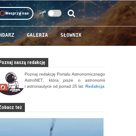
oll
Wesprzyj nas
Szukaj:
Szukaj
NDARZ
GALERIA
SŁOWNIK
Poznaj naszą redakcję
Poznaj redakcję Portalu Astronomicznego
AstroNET, która pisze o astronomii
i astronautyce od ponad 25 lat.
Redakcja
Zobacz też