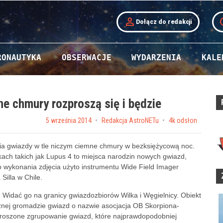
person
t
Dołącz do redakcji
RONAUTYKA
OBSERWACJE
WYDARZENIA
KALE
e chmury rozproszą się i będzie
Posted on
5 września 2014
by
Redakcja AstroNETu
4k odsłon
ania gwiazdy w tle niczym ciemne chmury w bezksiężycową noc.
kach takich jak Lupus 4 to miejsca narodzin nowych gwiazd,
 Do wykonania zdjęcia użyto instrumentu Wide Field Imager
illa w Chile.
 Widać go na granicy gwiazdozbiorów Wilka i Węgielnicy. Obiekt
uźnej gromadzie gwiazd o nazwie asocjacja OB Skorpiona-
zproszone zgrupowanie gwiazd, które najprawdopodobniej