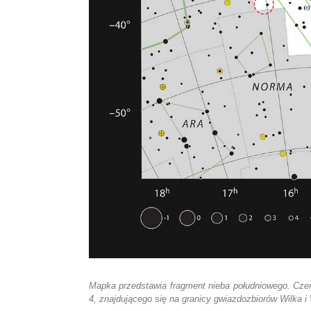
Mapka przedstawia fragment nieba południowego. Cz
4, znajdującego się na granicy gwiazdozbiorów Wilka i 