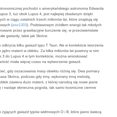
 astronomicznej pochodzi o amerykańskiego astronoma Edwarda
pus 3, tuż obok Lupus 4, jest najlepiej zbadanym dzięki
h w ciągu ostatnich trzech milionów lat, które znajdują się
rowych (
eso1303
). Podstawowym źródłem energii tak młodych
erowane przez grawitacyjne kurczenie się, w przeciwieństwie
załe gwiazdy, takie jak Słońce.
dkrycia kilku gwiazd typu T Tauri. Ale w kontekście tworzenia
 jądro materii w obłoku. Za kilka milionów lat powinny w nim
pus 3 do Lupus 4 w tym kontekście, można wnioskować
awartość miała więcej czasu na wytworzenie gwiazd.
ieć, gdy oszacowania masy obiektu różnią się. Dwa pomiary
 masa Słońca, podczas gdy inny, wykonany inną metodą,
łok zawiera dużo materii, z której narodzą się nowe jasne
ię i nastaje słoneczna pogoda, tak samo kosmiczne ciemne
ko żyjących gwiazd typów widmowych O i B, które jasno świecą