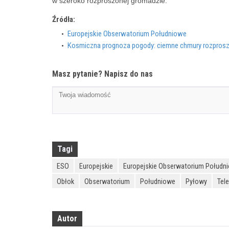
w szeroko rozproszonej gromadzie.
Źródła:
Europejskie Obserwatorium Południowe
Kosmiczna prognoza pogody: ciemne chmury rozproszą 
Masz pytanie? Napisz do nas
Tagi
ESO
Europejskie
Europejskie Obserwatorium Połudn
Obłok
Obserwatorium
Południowe
Pyłowy
Tel
Autor