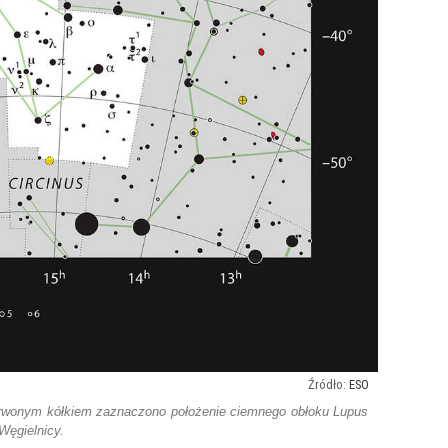
ESO
erwonym kółkiem zaznaczono położenie ciemnego obłoku Lupus
Węgielnicy.