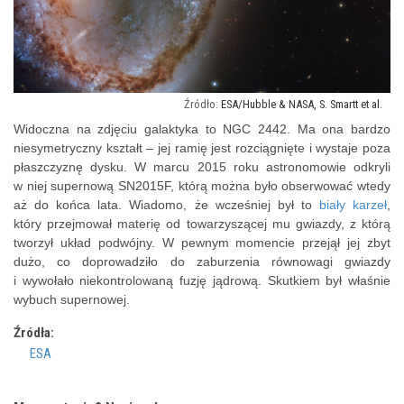
ESA/Hubble & NASA, S. Smartt et al.
Widoczna na zdjęciu galaktyka to NGC 2442. Ma ona bardzo
niesymetryczny kształt – jej ramię jest rozciągnięte i wystaje poza
płaszczyznę dysku. W marcu 2015 roku astronomowie odkryli
w niej supernową SN2015F, którą można było obserwować wtedy
aż do końca lata. Wiadomo, że wcześniej był to
biały karzeł
,
który przejmował materię od towarzyszącej mu gwiazdy, z którą
tworzył układ podwójny. W pewnym momencie przejął jej zbyt
dużo, co doprowadziło do zaburzenia równowagi gwiazdy
i wywołało niekontrolowaną fuzję jądrową. Skutkiem był właśnie
wybuch supernowej.
Źródła:
ESA