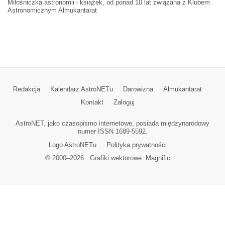
Miłośniczka astronomii i książek, od ponad 10 lat związana z Klubem
Astronomicznym Almukantarat
Redakcja
Kalendarz AstroNETu
Darowizna
Almukantarat
Kontakt
Zaloguj
AstroNET, jako czasopismo internetowe, posiada międzynarodowy
numer ISSN 1689-5592.
Logo AstroNETu
Polityka prywatności
© 2000–
2026
Grafiki wektorowe:
Magnific