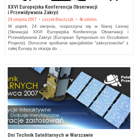
XXVI Europejska Konferencja Obserwacji
i Przewidywania Zakryć
Posted on
24 sierpnia 2007
by
Leszek Błaszczyk
4k odsłon
W piątek, 24 sierpnia, rozpoczyna się w Starej Lesnej
(Słowacja) XXVI Europejska Konferencja Obserwacji i
Przewidywania Zakryć (European Symposium on Occultation
Projects). Doroczne spotkanie specjalistów "zakryciowców" z
całej Europy to okazja do …
Dni Technik Satelitarnych w Warszawie