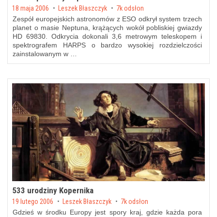
Posted on
18 maja 2006
by
Leszek Błaszczyk
7k odsłon
Zespół europejskich astronomów z ESO odkrył system trzech
planet o masie Neptuna, krążących wokół pobliskiej gwiazdy
HD 69830. Odkrycia dokonali 3,6 metrowym teleskopem i
spektrografem HARPS o bardzo wysokiej rozdzielczości
zainstalowanym w …
533 urodziny Kopernika
Posted on
19 lutego 2006
by
Leszek Błaszczyk
7k odsłon
Gdzieś w środku Europy jest spory kraj, gdzie każda pora