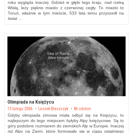
roku wygląda inaczej. Gdzieś w głębi tego kraju, nad rzeką
Wisłą, leży piękne miasto z czerwonej cegły. To miasto to
Toruń, właśnie w tym mieście, 533 lata temu przyszedł na
świat …
Olimpiada na Księżycu
Posted on
13 lutego 2006
by
Leszek Błaszczyk
8k odsłon
Gdyby olimpiada zimowa miała odbyć się na Księżycu, to
najlepszym do tego miejscem byłyby Alpy księżycowe. Są to
góry podobne rozmiarem do ziemskich Alp w Europie. Inaczej
niż Alpy na Ziemi, które formowały się w ciągu ostatniego