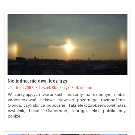
Nie jedno, nie dwa, lecz trzy
Posted on
20 lutego 2007
by
Leszek Błaszczyk
7k odsłon
W sprzyjających warunkach możemy na dziennym niebie
zaobserwować ciekawe zjawisko pozornego rozmnożenia
Słońca, czyli słońca poboczne. Taki efekt zaobserwował nasz
czytelnik, Łukasz Cymerman, którego tekst publikujemy
poniżej.