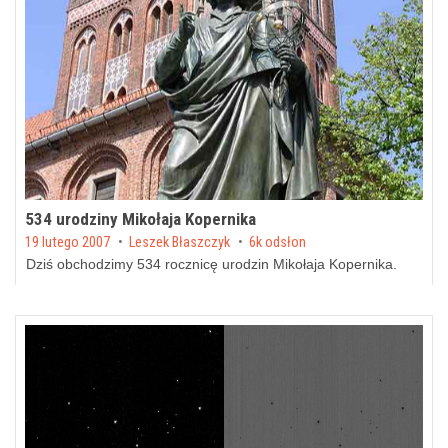
534 urodziny Mikołaja Kopernika
Posted on
19 lutego 2007
by
Leszek Błaszczyk
6k odsłon
Dziś obchodzimy 534 rocznicę urodzin Mikołaja Kopernika.