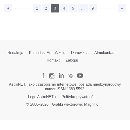
1
2
3
4
5
…
9
Redakcja
Kalendarz AstroNETu
Darowizna
Almukantarat
Kontakt
Zaloguj
AstroNET, jako czasopismo internetowe, posiada międzynarodowy
numer ISSN 1689-5592.
Logo AstroNETu
Polityka prywatności
© 2000–
2026
Grafiki wektorowe:
Magnific