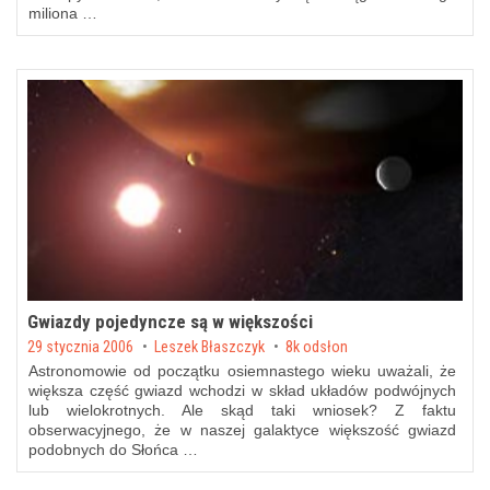
miliona …
Gwiazdy pojedyncze są w większości
Posted on
29 stycznia 2006
by
Leszek Błaszczyk
8k odsłon
Astronomowie od początku osiemnastego wieku uważali, że
większa część gwiazd wchodzi w skład układów podwójnych
lub wielokrotnych. Ale skąd taki wniosek? Z faktu
obserwacyjnego, że w naszej galaktyce większość gwiazd
podobnych do Słońca …