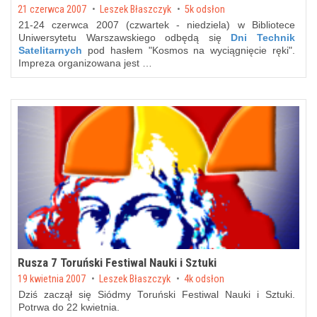
Posted on
21 czerwca 2007
by
Leszek Błaszczyk
5k odsłon
21-24 czerwca 2007 (czwartek - niedziela) w Bibliotece
Uniwersytetu Warszawskiego odbędą się
Dni Technik
Satelitarnych
pod hasłem "Kosmos na wyciągnięcie ręki".
Impreza organizowana jest …
Rusza 7 Toruński Festiwal Nauki i Sztuki
Posted on
19 kwietnia 2007
by
Leszek Błaszczyk
4k odsłon
Dziś zaczął się Siódmy Toruński Festiwal Nauki i Sztuki.
Potrwa do 22 kwietnia.