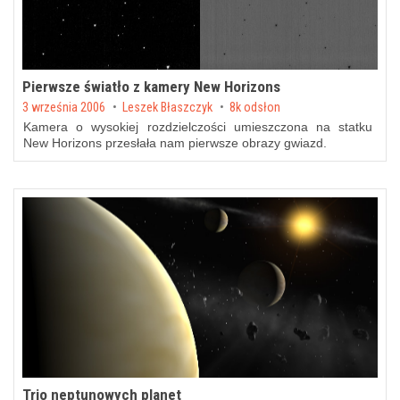
Pierwsze światło z kamery New Horizons
Posted on
3 września 2006
by
Leszek Błaszczyk
8k odsłon
Kamera o wysokiej rozdzielczości umieszczona na statku
New Horizons przesłała nam pierwsze obrazy gwiazd.
Trio neptunowych planet