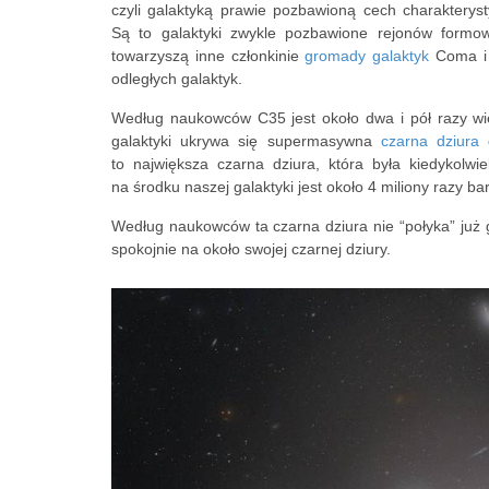
czyli galaktyką prawie pozbawioną cech charakterysty
Są to galaktyki zwykle pozbawione rejonów formow
towarzyszą inne członkinie
gromady galaktyk
Coma i n
odległych galaktyk.
Według naukowców C35 jest około dwa i pół razy wię
galaktyki ukrywa się supermasywna
czarna dziura
o
to największa czarna dziura, która była kiedykolwi
na środku naszej galaktyki jest około 4 miliony razy 
Według naukowców ta czarna dziura nie “połyka” już g
spokojnie na około swojej czarnej dziury.