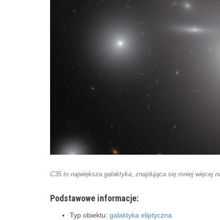
C35 to największa galaktyka, znajdująca się mniej więcej n
Podstawowe informacje:
Typ obiektu:
galaktyka eliptyczna