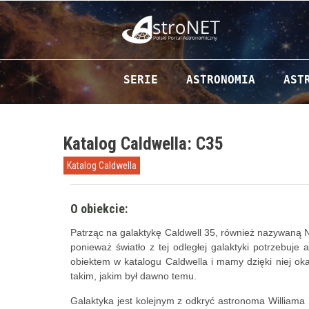
Przejdź do zawartości
SERIE
ASTRONOMIA
AST
Katalog Caldwella: C35
Katalog Caldwella
O obiekcie:
Patrząc na galaktykę Caldwell 35, również nazywaną 
ponieważ światło z tej odległej galaktyki potrzebuje
obiektem w katalogu Caldwella i mamy dzięki niej ok
takim, jakim był dawno temu.
Galaktyka jest kolejnym z odkryć astronoma Williama 