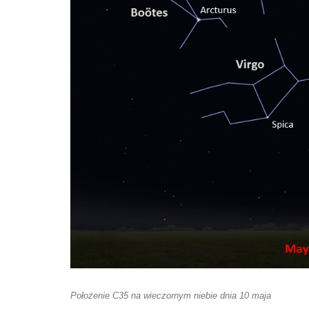
Położenie C35 na wieczornym niebie dnia 10 maja