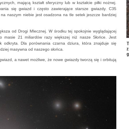
cznych, mającą kształt sferyczny lub w kształcie piłki nożnej.
ania się gwiazd i często zawierające starsze gwiazdy. C35
a naszym niebie jest osadzona na tle setek jeszcze bardziej
ksza od Drogi Mlecznej. W środku tej spokojnie wyglądającej
 masie 21 miliardów razy większej niż nasze Słońce. Jest
T
ek odkryta. Dla porównania czarna dziura, która znajduje się
z
bardziej masywna od naszego słońca.
g
wiazd, a nawet możliwe, że nowe gwiazdy tworzą się i orbitują