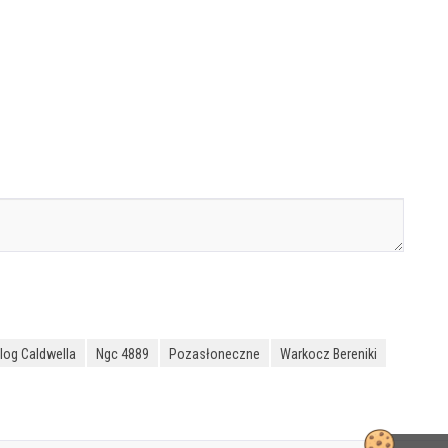
log Caldwella
Ngc 4889
Pozasłoneczne
Warkocz Bereniki