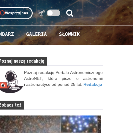
oll
Wesprzyj nas
Szukaj:
Szukaj
NDARZ
GALERIA
SŁOWNIK
Poznaj naszą redakcję
Poznaj redakcję Portalu Astronomicznego
AstroNET, która pisze o astronomii
i astronautyce od ponad 25 lat.
Redakcja
Zobacz też