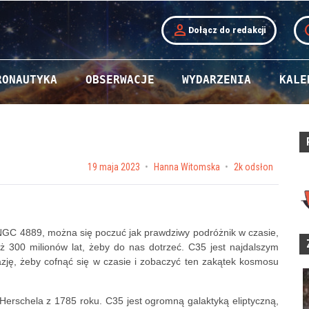
person
t
Dołącz do redakcji
RONAUTYKA
OBSERWACJE
WYDARZENIA
KALE
Posted on
19 maja 2023
by
Hanna Witomska
2k odsłon
NGC 4889, można się poczuć jak prawdziwy podróżnik w czasie,
 aż 300 milionów lat, żeby do nas dotrzeć. C35 jest najdalszym
azję, żeby cofnąć się w czasie i zobaczyć ten zakątek kosmosu
Herschela z 1785 roku. C35 jest ogromną galaktyką eliptyczną,