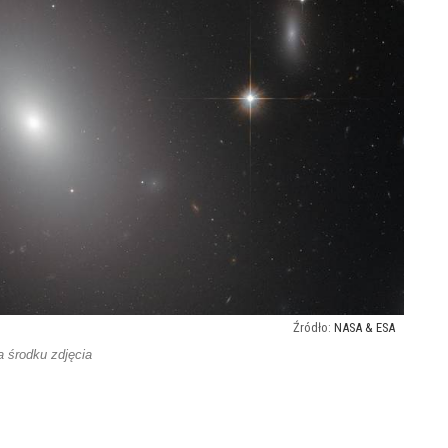
NASA & ESA
a środku zdjęcia