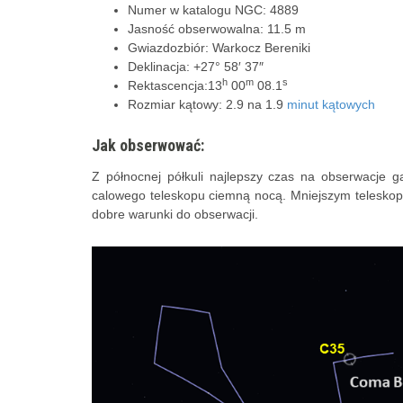
Numer w katalogu NGC: 4889
Jasność obserwowalna: 11.5 m
Gwiazdozbiór: Warkocz Bereniki
Deklinacja: +27° 58′ 37″
h
m
s
Rektascencja:13
00
08.1
Rozmiar kątowy: 2.9 na 1.9
minut kątowych
Jak obserwować:
Z północnej półkuli najlepszy czas na obserwacje ga
calowego teleskopu ciemną nocą. Mniejszym telesko
dobre warunki do obserwacji.