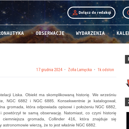
person
t
Dołącz do redakcji
RONAUTYKA
OBSERWACJE
WYDARZENIA
KALE
Posted on
17 grudnia 2024
by
Zofia Lamęcka
1k odsłon
elacji Liska. Obiekt ma skomplikowaną historię. We wrześniu
rte, NGC 6882 i NGC 6885. Konsekwentnie je katalogował,
żadna gromada, która odpowiada opisowi i położeniu NGC 6882,
i powtórzył te samą obserwację. Natomiast, co czyni historię
i ciemniejsza gromada, Collinder 416, która znajduje się
 astronomowie wierzą, że to jest właśnie NGC 6882.