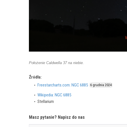
Położenie Caldwella 37 na niebie.
Źródła:
Freestarcharts.com: NGC 6885
6 grudnia 2024
Wikipedia: NGC 6885
Stellarium
Masz pytanie? Napisz do nas