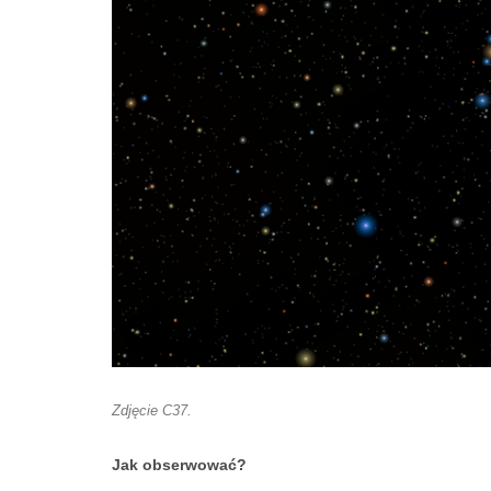
Zdjęcie C37.
Jak obserwować?