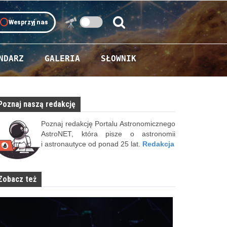
oll
Wesprzyj nas
Szukaj:
Szukaj
NDARZ
GALERIA
SŁOWNIK
Poznaj naszą redakcję
Poznaj redakcję Portalu Astronomicznego
AstroNET, która pisze o astronomii
i astronautyce od ponad 25 lat.
Redakcja
Zobacz też