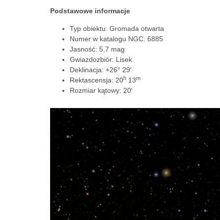
Podstawowe informacje
Typ obiektu: Gromada otwarta
Numer w katalogu NGC: 6885
Jasność: 5,7 mag
Gwiazdozbiór: Lisek
Deklinacja: +26° 29′
h
m
Rektascensja:
20
13
Rozmiar kątowy: 20′