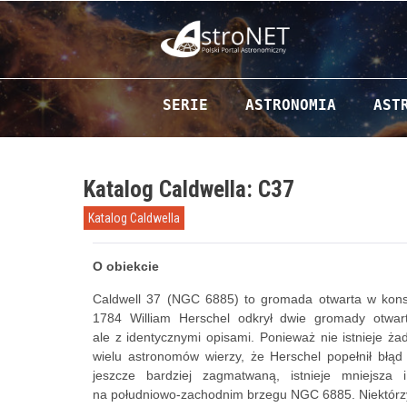
Przejdź do zawartości
SERIE
ASTRONOMIA
AST
Katalog Caldwella: C37
Katalog Caldwella
O obiekcie
Caldwell 37 (NGC 6885) to gromada otwarta w konst
1784 William Herschel odkrył dwie gromady otwa
ale z identycznymi opisami. Ponieważ nie istnieje 
wielu astronomów wierzy, że Herschel popełnił błąd 
jeszcze bardziej zagmatwaną, istnieje mniejsza 
na południowo-zachodnim brzegu NGC 6885. Niektórzy