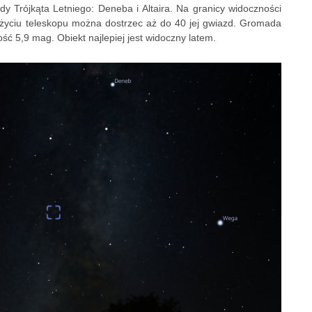
dy Trójkąta Letniego: Deneba i Altaira. Na granicy widoczności
użyciu teleskopu można dostrzec aż do 40 jej gwiazd. Gromada
ość 5,9 mag. Obiekt najlepiej jest widoczny latem.