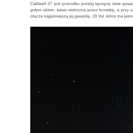
Caldwell 37 jest pośrodku prostej łączącej dwie gwiaz
gołym okiem, łatwo widoczna przez lornetkę, a przy 
otacza najjaśniejszą jej gwiazdę, 20 Vul, która ma jasn