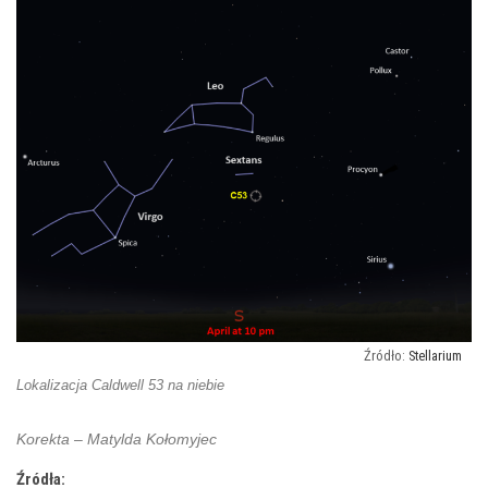
Stellarium
Lokalizacja Caldwell 53 na niebie
Korekta – Matylda Kołomyjec
Źródła: