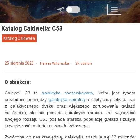
Przejdź do zawartości
Menu
Katalog Caldwella: C53
Katalog Caldwella
Posted on
25 sierpnia 2023
by
Hanna Witomska
2k odsłon
O obiekcie:
Caldwell 53 to
galaktyka soczewkowata
, która jest typem
pośrednim pomiędzy
galaktyką spiralną
a eliptyczną. Składa się
z galaktycznego dysku oraz większego zgrupowania gwiazd
na środku, ale nie posiada spiralnych ramion. Jak większość
swojego rodzaju C53 posiada starszą populację gwiazd i zużyła
jużwiększość materiału gwiazdotwórczego.
Zwrócona do nas krawędzią, galaktyka znajduje się 32 milionów