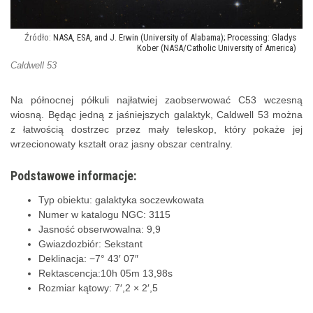
NASA, ESA, and J. Erwin (University of Alabama); Processing: Gladys
Kober (NASA/Catholic University of America)
Caldwell 53
Na północnej półkuli najłatwiej zaobserwować C53 wczesną
wiosną. Będąc jedną z jaśniejszych galaktyk, Caldwell 53 można
z łatwością dostrzec przez mały teleskop, który pokaże jej
wrzecionowaty kształt oraz jasny obszar centralny.
Podstawowe informacje:
Typ obiektu: galaktyka soczewkowata
Numer w katalogu NGC: 3115
Jasność obserwowalna: 9,9
Gwiazdozbiór: Sekstant
Deklinacja: −7° 43′ 07″
Rektascencja:10h 05m 13,98s
Rozmiar kątowy: 7′,2 × 2′,5