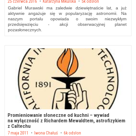
Posted on
25 czerwca 2016
by
Katarzyna Mikulska
5k odsłon
Gabriel Murawski ma zaledwie dziewiętnaście lat, a już
aktywnie angażuje się w popularyzację astronomii. Na
naszym portalu opowiada o swoim niezwykłym
przedsięwzięciu - akcji obserwacyjnej planet
pozasłonecznych.
Promieniowanie słoneczne od kuchni – wywiad
na wyłączność z Richardem Mewaldtem, astrofizykiem
z Caltechu
Posted on
7 maja 2011
by
Iwona Chałuś
6k odsłon