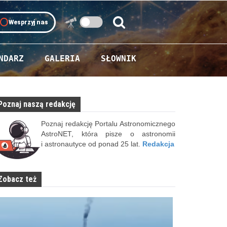
oll
Wesprzyj nas
Szukaj:
Szukaj
NDARZ
GALERIA
SŁOWNIK
Poznaj naszą redakcję
Poznaj redakcję Portalu Astronomicznego
AstroNET, która pisze o astronomii
i astronautyce od ponad 25 lat.
Redakcja
Zobacz też