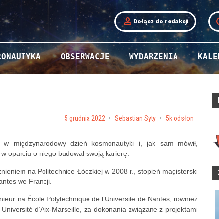
person
t
Dołącz do redakcji
RONAUTYKA
OBSERWACJE
WYDARZENIA
KALE
i
Posted on
5 grudnia 2022
by
Sebastian Syty
5k odsłon
., w międzynarodowy dzień kosmonautyki i, jak sam mówił,
 w oparciu o niego budował swoją karierę.
żnieniem na Politechnice Łódzkiej w 2008 r., stopień magisterski
ntes we Francji.
ieur na École Polytechnique de l’Université de Nantes, również
 Université d’Aix-Marseille, za dokonania związane z projektami