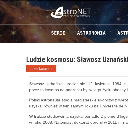
Przejdź do zawartości
SERIE
ASTRONOMIA
AST
Ludzie kosmosu: Sławosz Uznańsk
Ludzie kosmosu
Sławosz Urbański urodził się 12 kwietnia 1984 r
przez to kosmos od początku był w jego życiu obecny i
Polski astronauta studia magisterskie ukończył z wyró
uzyskał również w tym samym roku na Université de Na
W trakcie studiowania uzyskał ponadto Diplôme d’Ingén
w roku 2008. Natomiast doktorat obronił w 2011 r., na