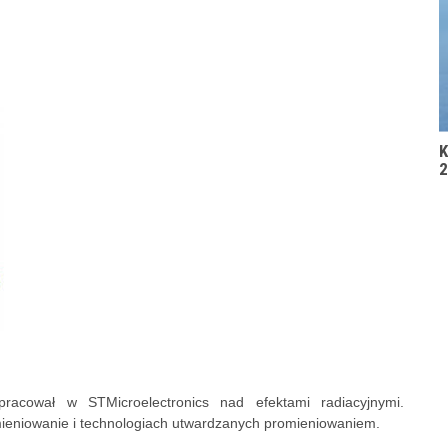
K
2
racował w STMicroelectronics nad efektami radiacyjnymi.
mieniowanie i technologiach utwardzanych promieniowaniem.