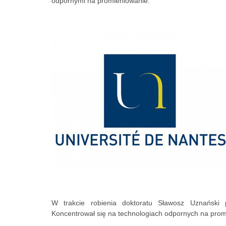
odpornymi na promieniowanie.
W trakcie robienia doktoratu Sławosz Uznański p
Koncentrował się na technologiach odpornych na pro