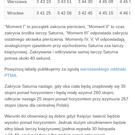
Warszawa
3 43 10
3 43 51
3 44 30
4 45 08
4 45 53
Wrocław
3 41 25
3 42 06
3 42 45
4 45 15
4 46 00
“Moment I” to początek zakrycia pierścieni, “Moment II” to czas
zakrycia środka tarczy Saturna, “Moment III” odpowiada zakryciu
ostatniego skrawka pierścienia. Momenty IV, V, VI odpowiadają
analogicznym zjawiskom przy wychodzeniu Saturna zza tarczy
księżycowej. Zakrywanie i odkrywanie samej tarczy Saturna
potrwa około 40 sekund.
Powyższą tabelę publikujemy za zgodą
warszawskiego oddziału
PTMA
.
Zakrycie Saturna nastąpi, gdy oba ciała będą znajdowały się 35
stopni ponad horyzontem i będą miały
azymut 260 stopni,
odkrycie nastąpi 25 stopni ponad horyzontem przy azymucie 267
stopni (dane dla centralnej Polski).
Warunki do obserwacji są dobre gdyż Księżyc świecić będzie
wysoko ponad horyzontem. Jednak dużym utrudnieniem będzie
silny blask tarczy księżycowej (pełnia wypada 30 listopada