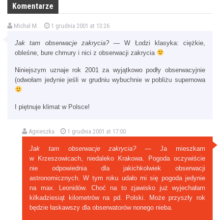
Komentarze
Michał M.
1 grudnia 2001 at 13:26
Jak tam obserwacje zakrycia?
— W Łodzi klasyka: ciężkie,
obleśne, bure chmury i nici z obserwacji zakrycia
Niniejszym uznaje rok 2001 za wyjątkowo podły obserwacyjnie
(odwołam jedynie jeśli w grudniu wybuchnie w pobliżu supernowa
I piętnuje klimat w Polsce!
Agnieszka
1 grudnia 2001 at 17:00
Jak tam obserwacje zakrycia?
— Ja mieszkam
w Krzeszowicach, niedaleko Krakowa. Pogoda oczywiście
nie odpowiednia dla jakichkolwiek obserwacji
astronomicznych. W tym roku udało mi się pogoda jedynie
na max. Leonidów. Choć na to zjawisko już wyjechałam
kilkadziesiąt kilometrów na pd. Polski. Może przyszły rok
będzie łaskawszy dla obserwatorów nonego nieba.