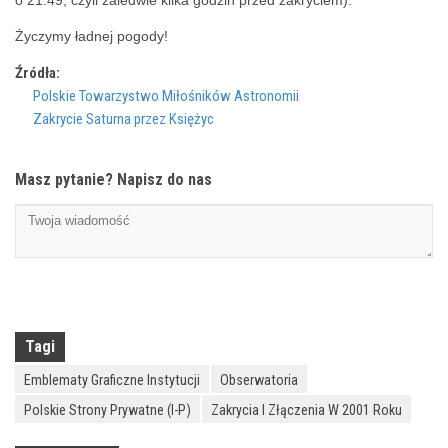
o 21:49, czyli zaledwie kilka godzin przed zakryciem).
Życzymy ładnej pogody!
Źródła:
Polskie Towarzystwo Miłośników Astronomii
Zakrycie Saturna przez Księżyc
Masz pytanie? Napisz do nas
Tagi
Emblematy Graficzne Instytucji
Obserwatoria
Polskie Strony Prywatne (I-P)
Zakrycia I Złączenia W 2001 Roku