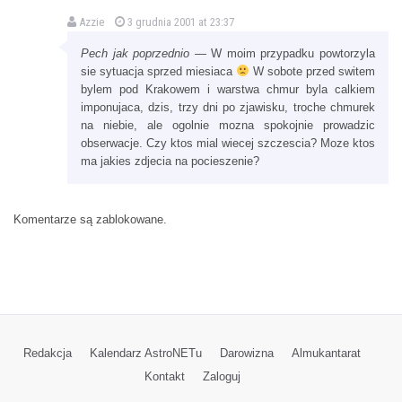
Azzie
3 grudnia 2001 at 23:37
Pech jak poprzednio
— W moim przypadku powtorzyla
sie sytuacja sprzed miesiaca
W sobote przed switem
bylem pod Krakowem i warstwa chmur byla calkiem
imponujaca, dzis, trzy dni po zjawisku, troche chmurek
na niebie, ale ogolnie mozna spokojnie prowadzic
obserwacje. Czy ktos mial wiecej szczescia? Moze ktos
ma jakies zdjecia na pocieszenie?
Komentarze są zablokowane.
Redakcja
Kalendarz AstroNETu
Darowizna
Almukantarat
Kontakt
Zaloguj