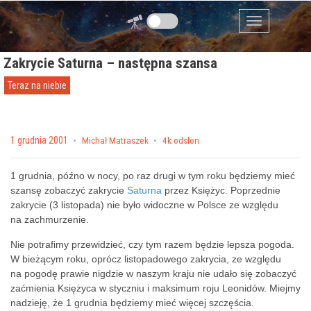
Przejdź do zawartości
Menu
Zakrycie Saturna – następna szansa
Teraz na niebie
Posted on
1 grudnia 2001
by
Michał Matraszek
4k odsłon
1 grudnia, późno w nocy, po raz drugi w tym roku będziemy mieć
szansę zobaczyć zakrycie
Saturna
przez Księżyc. Poprzednie
zakrycie (3 listopada) nie było widoczne w Polsce ze względu
na zachmurzenie.
Nie potrafimy przewidzieć, czy tym razem będzie lepsza pogoda.
W bieżącym roku, oprócz listopadowego zakrycia, ze względu
na pogodę prawie nigdzie w naszym kraju nie udało się zobaczyć
zaćmienia Księżyca w styczniu i maksimum roju Leonidów. Miejmy
nadzieję, że 1 grudnia będziemy mieć więcej szczęścia.