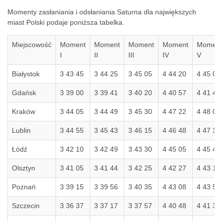
Momenty zasłaniania i odsłaniania Saturna dla największych
miast Polski podaje poniższa tabelka.
Miejscowość
Moment
Moment
Moment
Moment
Momen
I
II
III
IV
V
Białystok
3 43 45
3 44 25
3 45 05
4 44 20
4 45 03
Gdańsk
3 39 00
3 39 41
3 40 20
4 40 57
4 41 41
Kraków
3 44 05
3 44 49
3 45 30
4 47 22
4 48 07
Lublin
3 44 55
3 45 43
3 46 15
4 46 48
4 47 32
Łódź
3 42 10
3 42 49
3 43 30
4 45 05
4 45 49
Olsztyn
3 41 05
3 41 44
3 42 25
4 42 27
4 43 12
Poznań
3 39 15
3 39 56
3 40 35
4 43 08
4 43 53
Szczecin
3 36 37
3 37 17
3 37 57
4 40 48
4 41 33