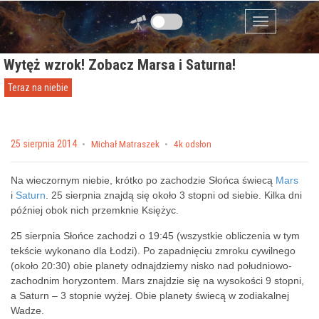
Przejdź do zawartości
Menu
Wytęż wzrok! Zobacz Marsa i Saturna!
Teraz na niebie
Posted on
25 sierpnia 2014
by
Michał Matraszek
4k odsłon
Na wieczornym niebie, krótko po zachodzie Słońca świecą
Mars
i
Saturn
. 25 sierpnia znajdą się około 3 stopni od siebie. Kilka dni
później obok nich przemknie Księżyc.
25 sierpnia Słońce zachodzi o 19:45 (wszystkie obliczenia w tym
tekście wykonano dla Łodzi). Po zapadnięciu zmroku cywilnego
(około 20:30) obie planety odnajdziemy nisko nad południowo-
zachodnim horyzontem. Mars znajdzie się na wysokości 9 stopni,
a Saturn – 3 stopnie wyżej. Obie planety świecą w zodiakalnej
Wadze.