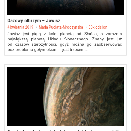
Gazowy olbrzym – Jowisz
Posted on
4 kwietnia 2019
by
Maria Puciata-Mroczynska
30k odsłon
Jowisz jest piątą z kolei planetą od Słońca, a zarazem
największą planetą Układu Słonecznego. Znany jest już
od czasów starożytności, gdyż można go zaobserwować
bez problemu gołym okiem – jest trzecim …