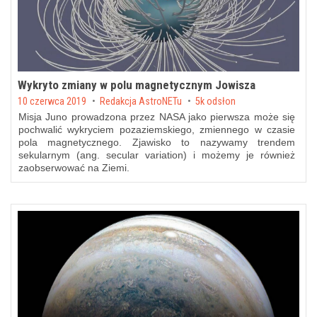
Wykryto zmiany w polu magnetycznym Jowisza
Posted on
10 czerwca 2019
by
Redakcja AstroNETu
5k odsłon
Misja Juno prowadzona przez NASA jako pierwsza może się
pochwalić wykryciem pozaziemskiego, zmiennego w czasie
pola magnetycznego. Zjawisko to nazywamy trendem
sekularnym (ang. secular variation) i możemy je również
zaobserwować na Ziemi.