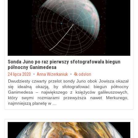
Sonda Juno po raz pierwszy sfotografowała biegun
północny Ganimedesa
Posted on
24 lipca 2020
by
Anna Wizerkaniuk
4k odsłon
Dwudziesty czwarty przelot sondy Juno obok Jowisza okazał
się idealną okazją, by sfotografować biegun północny
Ganimedesa – największego z księżyców galileuszowych,
który swymi rozmiarami przewyższa nawet Merkurego,
najmniejszą planetę w …