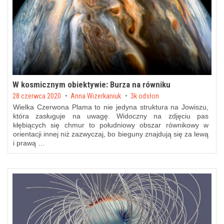
W kosmicznym obiektywie: Burza na równiku
Posted on
28 czerwca 2020
by
Anna Wizerkaniuk
3k odsłon
Wielka Czerwona Plama to nie jedyna struktura na Jowiszu,
która zasługuje na uwagę. Widoczny na zdjęciu pas
kłębiących się chmur to południowy obszar równikowy w
orientacji innej niż zazwyczaj, bo bieguny znajdują się za lewą
i prawą …