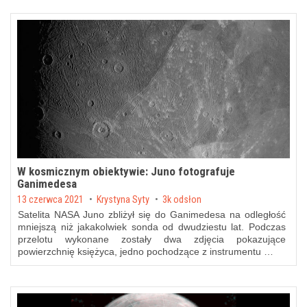
W kosmicznym obiektywie: Juno fotografuje
Ganimedesa
Posted on
13 czerwca 2021
by
Krystyna Syty
3k odsłon
Satelita NASA Juno zbliżył się do Ganimedesa na odległość
mniejszą niż jakakolwiek sonda od dwudziestu lat. Podczas
przelotu wykonane zostały dwa zdjęcia pokazujące
powierzchnię księżyca, jedno pochodzące z instrumentu …