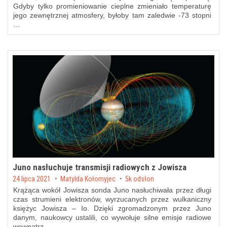
Gdyby tylko promieniowanie cieplne zmieniało temperaturę
jego zewnętrznej atmosfery, byłoby tam zaledwie -73 stopni
…
Juno nasłuchuje transmisji radiowych z Jowisza
Posted on
24 lipca 2021
by
Matylda Kołomyjec
5k odsłon
Krążąca wokół Jowisza sonda Juno nasłuchiwała przez długi
czas strumieni elektronów, wyrzucanych przez wulkaniczny
księżyc Jowisza – Io. Dzięki zgromadzonym przez Juno
danym, naukowcy ustalili, co wywołuje silne emisje radiowe
wewnątrz …