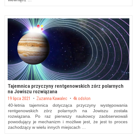
Tajemnica przyczyny rentgenowskich zórz polarnych
na Jowiszu rozwiązana
Posted on
19 lipca 2021
by
Zuzanna Kawalec
4k odsłon
40-letnia tajemnica dotycząca przyczyny występowania
rentgenowskich zórz polarnych na Jowiszu została
rozwiązana. Po raz pierwszy naukowcy zaobserwowali
powodujący je mechanizm i możliwe jest, że jest to proces
zachodzący w wielu innych miejscach …