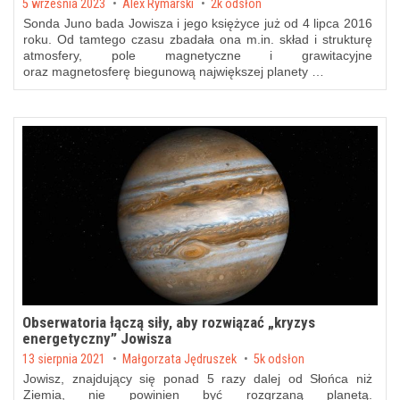
Posted on
5 września 2023
by
Alex Rymarski
2k odsłon
Sonda Juno bada Jowisza i jego księżyce już od 4 lipca 2016
roku. Od tamtego czasu zbadała ona m.in. skład i strukturę
atmosfery, pole magnetyczne i grawitacyjne
oraz magnetosferę biegunową największej planety …
Obserwatoria łączą siły, aby rozwiązać „kryzys
energetyczny” Jowisza
Posted on
13 sierpnia 2021
by
Małgorzata Jędruszek
5k odsłon
Jowisz, znajdujący się ponad 5 razy dalej od Słońca niż
Ziemia, nie powinien być rozgrzaną planetą.