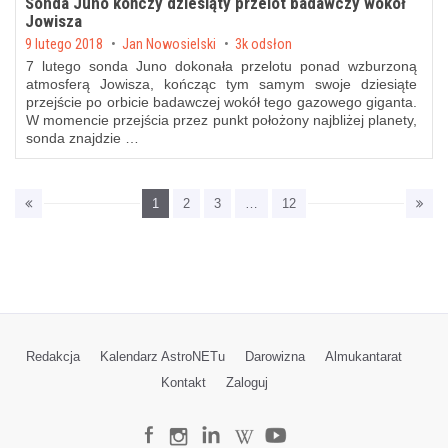
Sonda Juno kończy dziesiąty przelot badawczy wokół
Jowisza
Posted on
9 lutego 2018
by
Jan Nowosielski
3k odsłon
7 lutego sonda Juno dokonała przelotu ponad wzburzoną
atmosferą Jowisza, kończąc tym samym swoje dziesiąte
przejście po orbicie badawczej wokół tego gazowego giganta.
W momencie przejścia przez punkt położony najbliżej planety,
sonda znajdzie …
1
2
3
…
12
Redakcja
Kalendarz AstroNETu
Darowizna
Almukantarat
Kontakt
Zaloguj