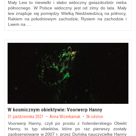
Mały Lew to niewielki i słabo widoczny gwiazdozbiór nieba
północnego. W Polsce widoczny jest od zimy do lata. Mały
lew znajduje się pomiędzy Wielką Niedźwiedzicą na północy,
Rakiem na południowym zachodzie, Rysiem na zachodzie i
Lwem na …
W kosmicznym obiektywie: Voorwerp Hanny
Posted on
31 października 2021
by
Anna Wizerkaniuk
3k odsłon
Voorwerp Hanny, czyli po prostu z holenderskiego Obiekt
Hanny, to typ obiektów, które po raz pierwszy zostały
zaobserwowane w 2007 r. przez Duńską nauczycielkę Hanny