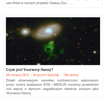
van Arkel w ramach projektu Galaxy Zoo. …
Czym jest Voorwerp Hanny?
Posted on
28 czerwca 2010
by
Krzysztof Suberlak
10k odsłon
Dzięki obserwacjom wysokiej rozdzielczości wykonanym
przez centra badawcze EVN i MERLIN możemy powiedzieć
coś więcej o
słynnym zagadkowym obiekcie
znanym jako
Voorwerp Hanny.