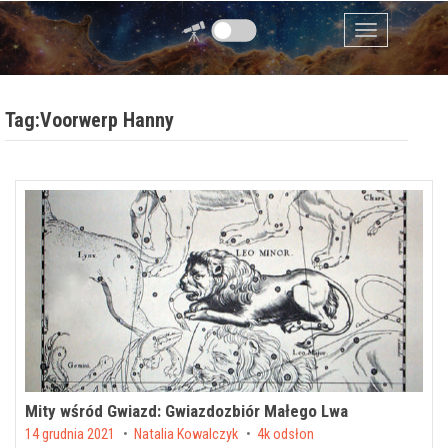
Przejdź do zawartości
Menu
Tag:Voorwerp Hanny
Mity wśród Gwiazd: Gwiazdozbiór Małego Lwa
Posted on
14 grudnia 2021
by
Natalia Kowalczyk
4k odsłon