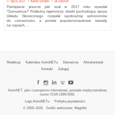
Posted on
11 lipca 2021
by
Kamil Serafin
5k odsłon
Pamiętacie jeszcze jaki szał w 2017 roku wywołał
ʻOumuamua? Podłużny tajemniczy obiekt pochodzący spoza
Układu Słonecznego rozpalał wyobraźnię astronomów
do czerwoności, a portale popularnonaukowe stawały
na rzęsach, …
Redakcja
Kalendarz AstroNETu
Darowizna
Almukantarat
Kontakt
Zaloguj
AstroNET, jako czasopismo internetowe, posiada międzynarodowy
numer ISSN 1689-5592.
Logo AstroNETu
Polityka prywatności
© 2000–
2026
Grafiki wektorowe:
Magnific