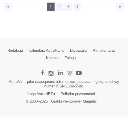
1
2
3
4
Redakcja
Kalendarz AstroNETu
Darowizna
Almukantarat
Kontakt
Zaloguj
AstroNET, jako czasopismo internetowe, posiada międzynarodowy
numer ISSN 1689-5592.
Logo AstroNETu
Polityka prywatności
© 2000–
2026
Grafiki wektorowe:
Magnific