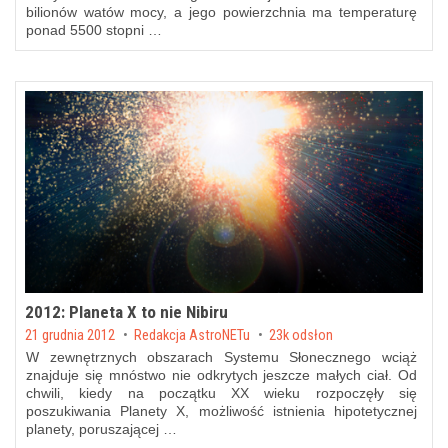
bilionów watów mocy, a jego powierzchnia ma temperaturę
ponad 5500 stopni …
2012: Planeta X to nie Nibiru
Posted on
21 grudnia 2012
by
Redakcja AstroNETu
23k odsłon
W zewnętrznych obszarach Systemu Słonecznego wciąż
znajduje się mnóstwo nie odkrytych jeszcze małych ciał. Od
chwili, kiedy na początku XX wieku rozpoczęły się
poszukiwania Planety X, możliwość istnienia hipotetycznej
planety, poruszającej …