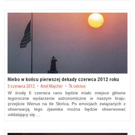
Niebo w końcu pierwszej dekady czerwca 2012 roku
Posted on
3 czerwca 2012
by
Ariel Majcher
7k odsłon
W środę 6 czerwca rano będzie miało miejsce główne
tegoroczne wydarzenie astronomiczne w naszym kraju:
przejście Wenus na tle Słońca
. Po emocjach związanych z
obserwacją tego zjawiska można będzie obserwować
oddalający się …