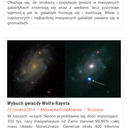
Okazuje się, że struktury i populacje gwiazd w masywnych
galaktykach zmieniają się wraz z wiekiem, lecz pozostaje
tajemnicą jak te galaktyki formują się i ewoluują. Wiele z
najstarszych i najbardziej masywnych galaktyk zawiera się w
gromadach …
Wybuch gwiazdy Wolfa-Rayeta
Posted on
22 czerwca 2014
by
Aleksandra Sztabkowska
9k odsłon
W naszych oczach Słońce przedstawia się dość imponująco:
330 tys. razy masywniejsze od Ziemi stanowi 99,86% całej
masy Układu Słonecznego. Generuje około 400 bilionów