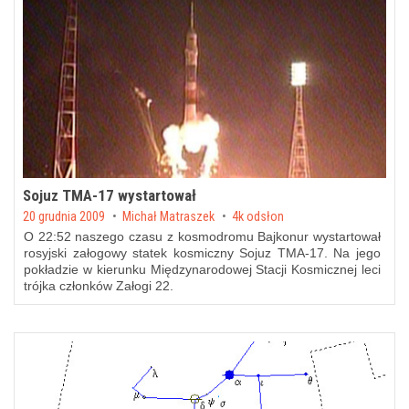
Sojuz TMA-17 wystartował
Posted on
20 grudnia 2009
by
Michał Matraszek
4k odsłon
O 22:52 naszego czasu z kosmodromu Bajkonur wystartował
rosyjski załogowy statek kosmiczny Sojuz TMA-17. Na jego
pokładzie w kierunku Międzynarodowej Stacji Kosmicznej leci
trójka członków Załogi 22.