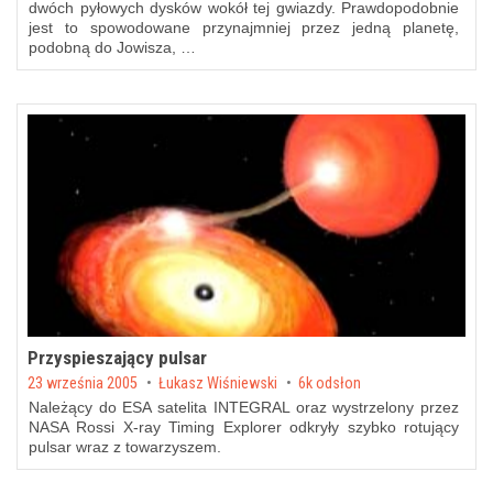
dwóch pyłowych dysków wokół tej gwiazdy. Prawdopodobnie
jest to spowodowane przynajmniej przez jedną planetę,
podobną do Jowisza, …
Przyspieszający pulsar
Posted on
23 września 2005
by
Łukasz Wiśniewski
6k odsłon
Należący do ESA satelita INTEGRAL oraz wystrzelony przez
NASA Rossi X-ray Timing Explorer odkryły szybko rotujący
pulsar wraz z towarzyszem.