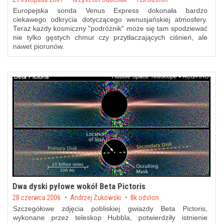
Europejska sonda Venus Express dokonała bardzo
ciekawego odkrycia dotyczącego wenusjańskiej atmosfery.
Teraz każdy kosmiczny "podróżnik" może się tam spodziewać
nie tylko gęstych chmur czy przytłaczających ciśnień, ale
nawet piorunów.
Dwa dyski pyłowe wokół Beta Pictoris
Posted on
28 czerwca 2006
by
Andrzej Żukowski
8k odsłon
Szczegółowe zdjęcia pobliskiej gwiazdy Beta Pictoris,
wykonane przez teleskop Hubbla, potwierdziły istnienie