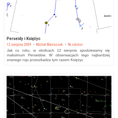
Perseidy i Księżyc
Posted on
12 sierpnia 2009
by
Michał Matraszek
9k odsłon
Jak co roku, w okolicach 12 sierpnia spodziewamy się
maksimum Perseidów. W obserwacjach tego najbardziej
znanego roju przeszkadza tym razem Księżyc.