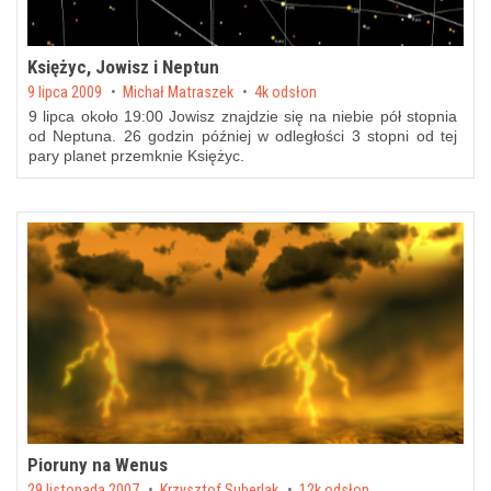
Księżyc, Jowisz i Neptun
Posted on
9 lipca 2009
by
Michał Matraszek
4k odsłon
9 lipca około 19:00 Jowisz znajdzie się na niebie pół stopnia
od Neptuna. 26 godzin później w odległości 3 stopni od tej
pary planet przemknie Księżyc.
Pioruny na Wenus
Posted on
29 listopada 2007
by
Krzysztof Suberlak
12k odsłon