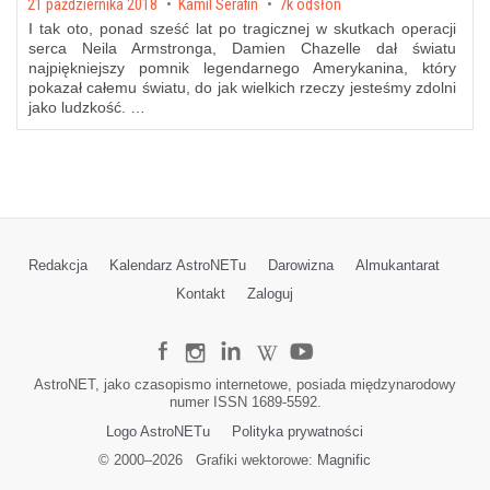
Posted on
21 października 2018
by
Kamil Serafin
7k odsłon
I tak oto, ponad sześć lat po tragicznej w skutkach operacji
serca Neila Armstronga, Damien Chazelle dał światu
najpiękniejszy pomnik legendarnego Amerykanina, który
pokazał całemu światu, do jak wielkich rzeczy jesteśmy zdolni
jako ludzkość. …
Redakcja
Kalendarz AstroNETu
Darowizna
Almukantarat
Kontakt
Zaloguj
AstroNET, jako czasopismo internetowe, posiada międzynarodowy
numer ISSN 1689-5592.
Logo AstroNETu
Polityka prywatności
© 2000–
2026
Grafiki wektorowe:
Magnific