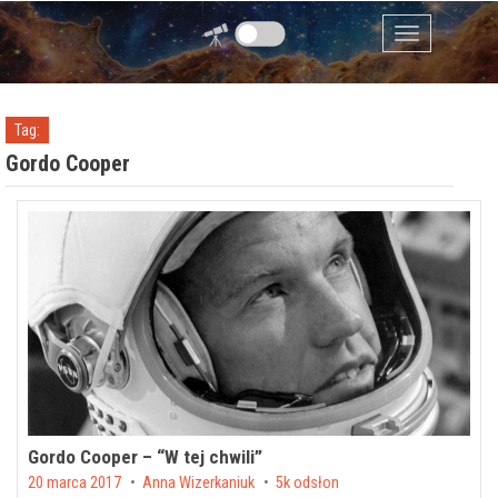
Przejdź do zawartości
Menu
Tag:
Gordo Cooper
Gordo Cooper – “W tej chwili”
Posted on
20 marca 2017
by
Anna Wizerkaniuk
5k odsłon