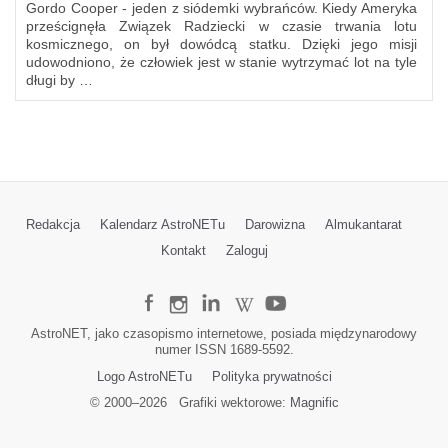
Gordo Cooper - jeden z siódemki wybrańców. Kiedy Ameryka
prześcignęła Związek Radziecki w czasie trwania lotu
kosmicznego, on był dowódcą statku. Dzięki jego misji
udowodniono, że człowiek jest w stanie wytrzymać lot na tyle
długi by …
Redakcja
Kalendarz AstroNETu
Darowizna
Almukantarat
Kontakt
Zaloguj
AstroNET, jako czasopismo internetowe, posiada międzynarodowy
numer ISSN 1689-5592.
Logo AstroNETu
Polityka prywatności
© 2000–
2026
Grafiki wektorowe:
Magnific