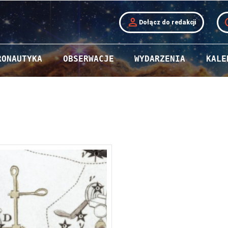
person
t
Dołącz do redakcji
RONAUTYKA
OBSERWACJE
WYDARZENIA
KALE