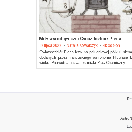
Mity wśród gwiazd: Gwiazdozbiór Pieca
Posted on
12 lipca 2022
by
Natalia Kowalczyk
4k odsłon
Gwiazdozbiór Pieca leży na południowej półkuli nieb
dodanych przez francuskiego astronoma Nicolasa Lo
wieku. Pierwotna nazwa brzmiała Piec Chemiczny. …
Re
AstroN
Lo