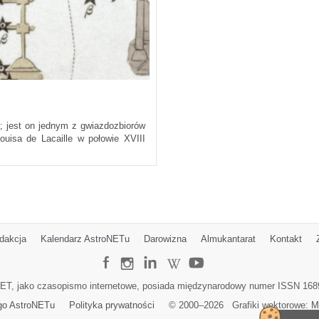
a; jest on jednym z gwiazdozbiorów
uisa de Lacaille w połowie XVIII
dakcja
Kalendarz AstroNETu
Darowizna
Almukantarat
Kontakt
ET, jako czasopismo internetowe, posiada międzynarodowy numer ISSN 168
go AstroNETu
Polityka prywatności
© 2000–
2026
Grafiki wektorowe:
M