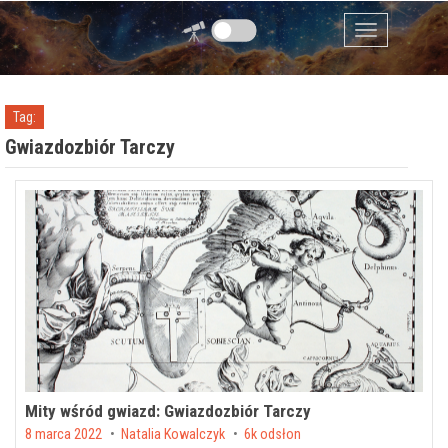
Przejdź do zawartości
Menu
Tag:
Gwiazdozbiór Tarczy
Mity wśród gwiazd: Gwiazdozbiór Tarczy
Posted on
8 marca 2022
by
Natalia Kowalczyk
6k odsłon