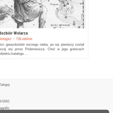
dozbiór Wolarza
ołomyjec
12k odsłon
ości gwiazdozbiór nocnego nieba, po raz pierwszy został
szej ery przez Ptolemeusza. Choć w jego granicach
obiektu katalogu …
Zaloguj
9-5592.
agnific