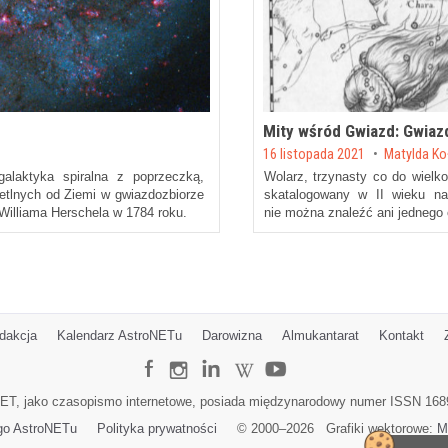
Mity wśród Gwiazd: Gwiaz
Posted on
16 listopada 2021
by
Matylda K
alaktyka spiralna z poprzeczką,
Wolarz, trzynasty co do wielk
ietlnych od Ziemi w gwiazdozbiorze
skatalogowany w II wieku na
Williama Herschela w 1784 roku.
nie można znaleźć ani jednego 
dakcja
Kalendarz AstroNETu
Darowizna
Almukantarat
Kontakt
ET, jako czasopismo internetowe, posiada międzynarodowy numer ISSN 168
go AstroNETu
Polityka prywatności
© 2000–
2026
Grafiki wektorowe:
M