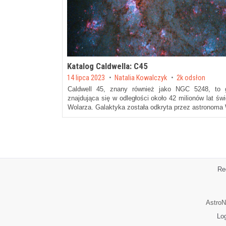
Katalog Caldwella: C45
Posted on
14 lipca 2023
by
Natalia Kowalczyk
2k odsłon
Caldwell 45, znany również jako NGC 5248, to g
znajdująca się w odległości około 42 milionów lat św
Wolarza. Galaktyka została odkryta przez astronoma 
Re
AstroN
Lo