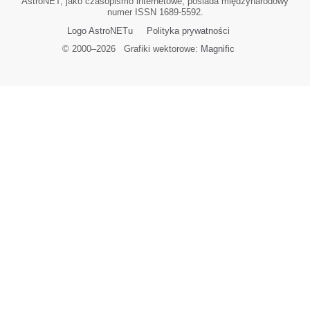
AstroNET, jako czasopismo internetowe, posiada międzynarodowy
numer ISSN 1689-5592.
Logo AstroNETu
Polityka prywatności
© 2000–
2026
Grafiki wektorowe:
Magnific