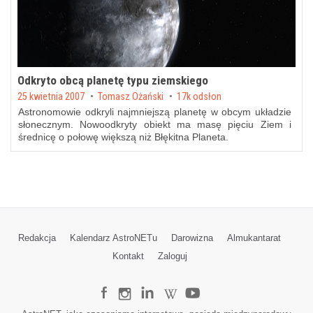
Odkryto obcą planetę typu ziemskiego
Posted on
25 kwietnia 2007
by
Tomasz Ożański
17k odsłon
Astronomowie odkryli najmniejszą planetę w obcym układzie
słonecznym. Nowoodkryty obiekt ma masę pięciu Ziem i
średnicę o połowę większą niż Błękitna Planeta.
Redakcja
Kalendarz AstroNETu
Darowizna
Almukantarat
Kontakt
Zaloguj