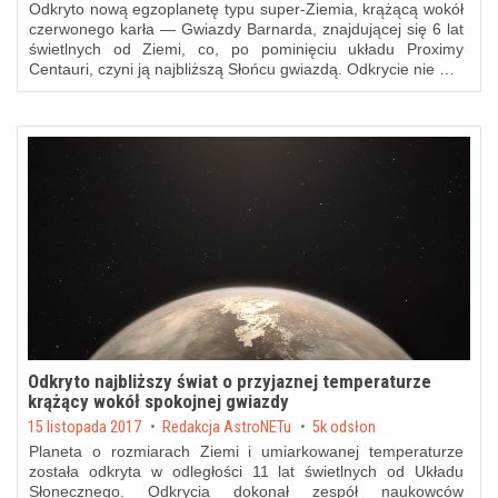
Odkryto nową egzoplanetę typu super-Ziemia, krążącą wokół
czerwonego karła — Gwiazdy Barnarda, znajdującej się 6 lat
świetlnych od Ziemi, co, po pominięciu układu Proximy
Centauri, czyni ją najbliższą Słońcu gwiazdą. Odkrycie nie …
Odkryto najbliższy świat o przyjaznej temperaturze
krążący wokół spokojnej gwiazdy
Posted on
15 listopada 2017
by
Redakcja AstroNETu
5k odsłon
Planeta o rozmiarach Ziemi i umiarkowanej temperaturze
została odkryta w odległości 11 lat świetlnych od Układu
Słonecznego. Odkrycia dokonał zespół naukowców