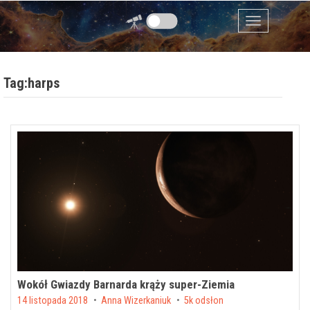
Przejdź do zawartości
Menu
Tag:harps
Wokół Gwiazdy Barnarda krąży super-Ziemia
Posted on
14 listopada 2018
by
Anna Wizerkaniuk
5k odsłon