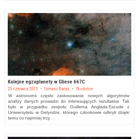
Kolejne egzoplanety w Gliese 667C
Posted on
25 czerwca 2013
by
Tomasz Banyś
7k odsłon
W astronomii często zastosowanie nowych algorytmów
analizy danych prowadzi do interesujących rezultatów. Tak
było w przypadku zespołu Guillema Anglada-Escude z
Uniwersytetu w Getyndze, którego członkowie odkryli dzięki
temu co najmniej trzy …