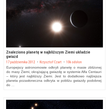
Znaleziono planetę w najbliższym Ziemi układzie
gwiazd
Posted on
17 października 2012
by
Krzysztof Czart
10k odsłon
Europejscy astronomowie odkryli planetę o masie zbliżonej
do masy Ziemi, okrążającą gwiazdę w systemie Alfa Centauri
– który jest najbliższy Ziemi. Jest to dodatkowo najlżejsza
planeta pozasłoneczna odkryta w pobliżu gwiazdy podobnej
do …