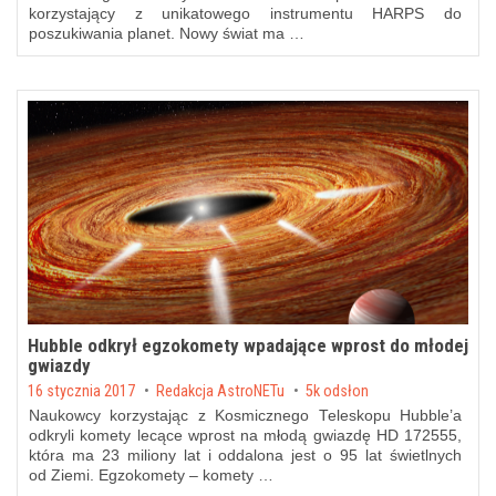
korzystający z unikatowego instrumentu HARPS do
poszukiwania planet. Nowy świat ma …
Hubble odkrył egzokomety wpadające wprost do młodej
gwiazdy
Posted on
16 stycznia 2017
by
Redakcja AstroNETu
5k odsłon
Naukowcy korzystając z Kosmicznego Teleskopu Hubble’a
odkryli komety lecące wprost na młodą gwiazdę HD 172555,
która ma 23 miliony lat i oddalona jest o 95 lat świetlnych
od Ziemi. Egzokomety – komety …