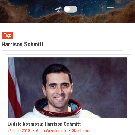
Przejdź do zawartości
Menu
Tag:
Harrison Schmitt
Ludzie kosmosu: Harrison Schmitt
Posted on
29 lipca 2018
by
Anna Wizerkaniuk
3k odsłon