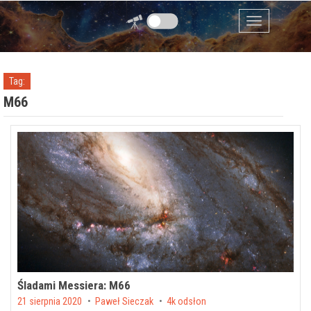
Przejdź do zawartości
Menu
Tag:
M66
Śladami Messiera: M66
Posted on
21 sierpnia 2020
by
Paweł Sieczak
4k odsłon