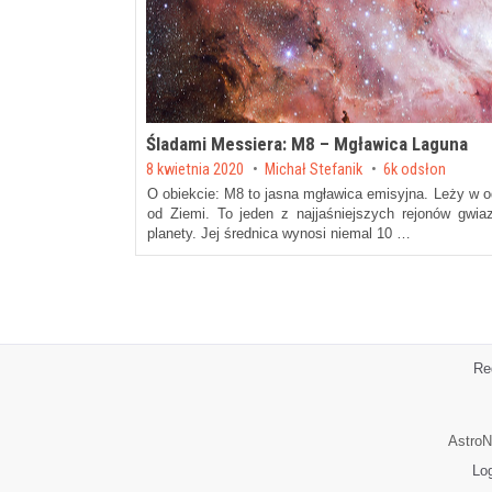
Śladami Messiera: M8 – Mgławica Laguna
Posted on
8 kwietnia 2020
by
Michał Stefanik
6k odsłon
O obiekcie: M8 to jasna mgławica emisyjna. Leży w od
od Ziemi. To jeden z najjaśniejszych rejonów gwia
planety. Jej średnica wynosi niemal 10 …
Re
AstroN
Lo