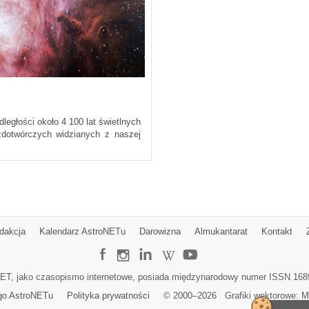
ległości około 4 100 lat świetlnych
zdotwórczych widzianych z naszej
dakcja
Kalendarz AstroNETu
Darowizna
Almukantarat
Kontakt
ET, jako czasopismo internetowe, posiada międzynarodowy numer ISSN 168
go AstroNETu
Polityka prywatności
© 2000–
2026
Grafiki wektorowe:
M