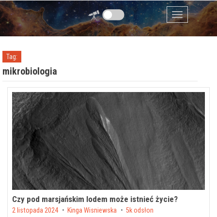
Przejdź do zawartości
Menu
Tag:
mikrobiologia
Czy pod marsjańskim lodem może istnieć życie?
Posted on
2 listopada 2024
by
Kinga Wisniewska
5k odsłon