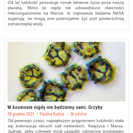
Od lat ludzkość poszukuje oznak istnienia życia poza naszą
planetą. Mimo że nigdy nie udowodniono obecności
mikroorganizmów na Marsie, to najnowsze badania NASA
sugerują, że mogą one potencjalnie żyć pod powierzchnią
zamarzniętej wody.
W kosmosie nigdy nie będziemy sami. Grzyby
Posted on
28 grudnia 2023
by
Paulina Kudzia
3k odsłon
Od pewnego czasu, największym pragnieniem ludzkości stała
się kolonizacja obcych ciał niebieskich, Księżyca i Marsa.
Jadnak, żeby człowiek mógł zasiedlić odmienne środowisko