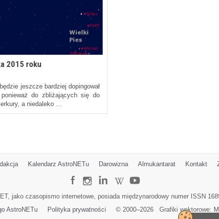
ka 2015 roku
będzie jeszcze bardziej dopingował
 ponieważ do zbliżających się do
Merkury, a niedaleko …
dakcja
Kalendarz AstroNETu
Darowizna
Almukantarat
Kontakt
ET, jako czasopismo internetowe, posiada międzynarodowy numer ISSN 168
go AstroNETu
Polityka prywatności
© 2000–
2026
Grafiki wektorowe:
M