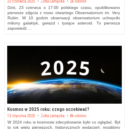
Posted on
23 czerwca 2025
by
Zofia Lamęcka
2k odsłon
Dziś, 23 czerwca o 17:00 polskiego czasu, opublikowano
pierwsze zdjęcia z nowo otwartego Obserwatorium im. Very
Rubin. W 10 godzin obserwacji obserwatorium uchwyciło
miliony galaktyk, gwiazd i tysiące asteroid. To pierwsza
zapowiedź …
Kosmos w 2025 roku: czego oczekiwać?
Posted on
13 stycznia 2025
by
Zofia Lamęcka
8k odsłon
W 2024 roku w kosmosie zdecydowanie było co oglądać. Był
to rok wielu pierwszych, historycznych wydarzeń: mogliśmy