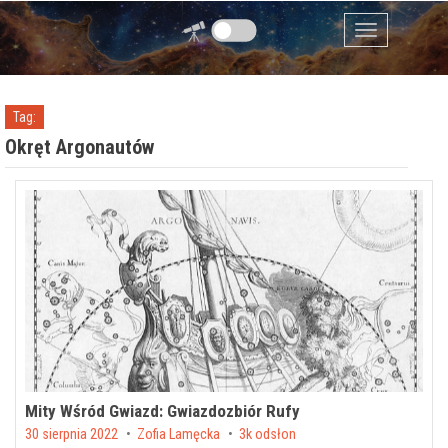
Przejdź do zawartości
Menu
Tag:
Okręt Argonautów
Mity Wśród Gwiazd: Gwiazdozbiór Rufy
Posted on
30 sierpnia 2022
by
Zofia Lamęcka
3k odsłon