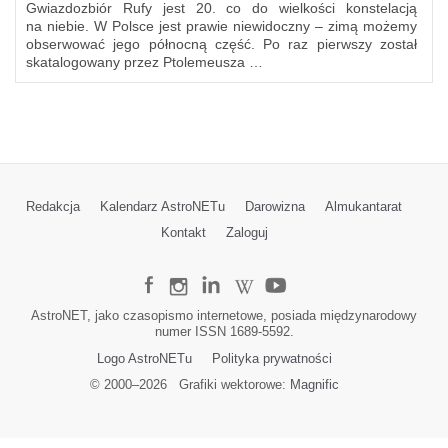
Gwiazdozbiór Rufy jest 20. co do wielkości konstelacją
na niebie. W Polsce jest prawie niewidoczny – zimą możemy
obserwować jego północną część. Po raz pierwszy został
skatalogowany przez Ptolemeusza …
Redakcja
Kalendarz AstroNETu
Darowizna
Almukantarat
Kontakt
Zaloguj
AstroNET, jako czasopismo internetowe, posiada międzynarodowy
numer ISSN 1689-5592.
Logo AstroNETu
Polityka prywatności
© 2000–
2026
Grafiki wektorowe:
Magnific