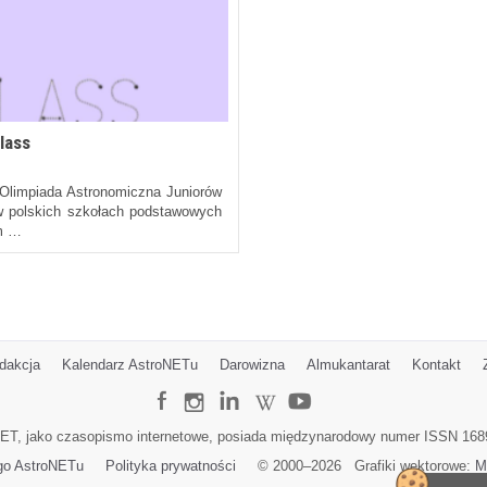
lass
Olimpiada Astronomiczna Juniorów
 w polskich szkołach podstawowych
ym …
dakcja
Kalendarz AstroNETu
Darowizna
Almukantarat
Kontakt
ET, jako czasopismo internetowe, posiada międzynarodowy numer ISSN 168
go AstroNETu
Polityka prywatności
© 2000–
2026
Grafiki wektorowe:
M