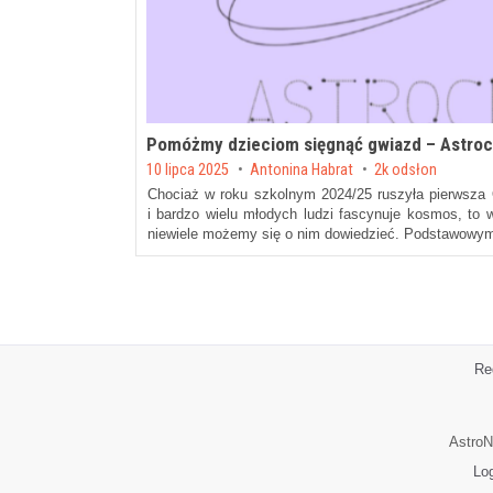
Pomóżmy dzieciom sięgnąć gwiazd – Astroc
Posted on
10 lipca 2025
by
Antonina Habrat
2k odsłon
Chociaż w roku szkolnym 2024/25 ruszyła pierwsza 
i bardzo wielu młodych ludzi fascynuje kosmos, to
niewiele możemy się o nim dowiedzieć. Podstawow
Re
AstroN
Lo