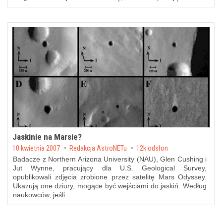
Jaskinie na Marsie?
Posted on
10 kwietnia 2007
by
Redakcja AstroNETu
12k odsłon
Badacze z Northern Arizona University (NAU), Glen Cushing i
Jut Wynne, pracujący dla U.S. Geological Survey,
opublikowali zdjęcia zrobione przez satelitę Mars Odyssey.
Ukazują one dziury, mogące być wejściami do jaskiń. Według
naukowców, jeśli …