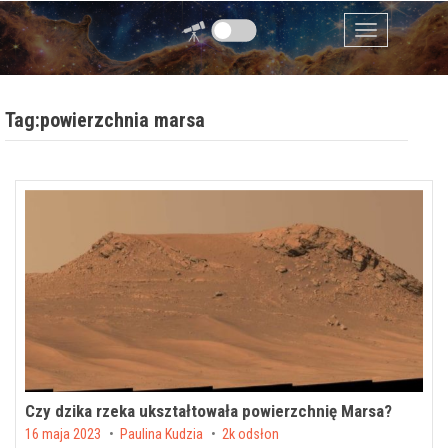
Przejdź do zawartości
Menu
Tag:powierzchnia marsa
Czy dzika rzeka ukształtowała powierzchnię Marsa?
Posted on
16 maja 2023
by
Paulina Kudzia
2k odsłon