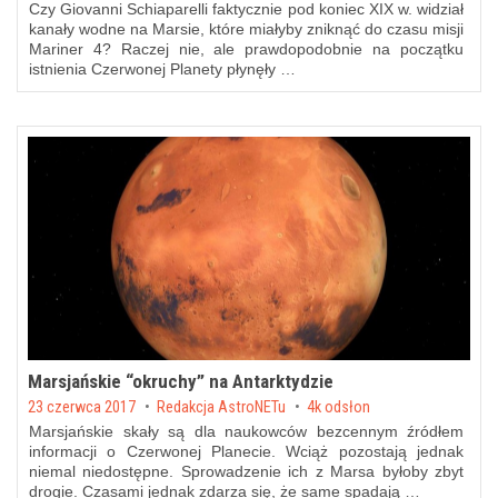
Czy Giovanni Schiaparelli faktycznie pod koniec XIX w. widział
kanały wodne na Marsie, które miałyby zniknąć do czasu misji
Mariner 4? Raczej nie, ale prawdopodobnie na początku
istnienia Czerwonej Planety płynęły …
Marsjańskie “okruchy” na Antarktydzie
Posted on
23 czerwca 2017
by
Redakcja AstroNETu
4k odsłon
Marsjańskie skały są dla naukowców bezcennym źródłem
informacji o Czerwonej Planecie. Wciąż pozostają jednak
niemal niedostępne. Sprowadzenie ich z Marsa byłoby zbyt
drogie. Czasami jednak zdarza się, że same spadają …