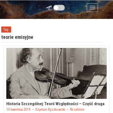
Przejdź do zawartości
Menu
Tag:
teorie emisyjne
Historia Szczególnej Teorii Względności – Część druga
Posted on
10 kwietnia 2019
by
Szymon Ryszkowski
9k odsłon