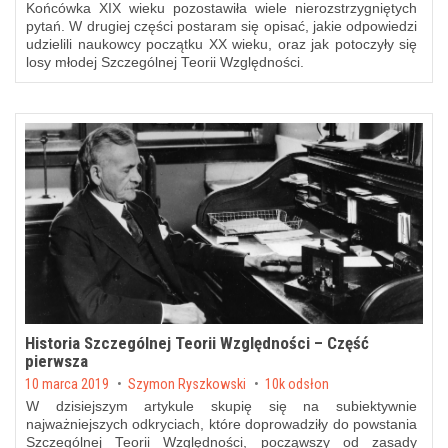
Końcówka XIX wieku pozostawiła wiele nierozstrzygniętych
pytań. W drugiej części postaram się opisać, jakie odpowiedzi
udzielili naukowcy początku XX wieku, oraz jak potoczyły się
losy młodej Szczególnej Teorii Względności.
Historia Szczególnej Teorii Względności – Część
pierwsza
Posted on
10 marca 2019
by
Szymon Ryszkowski
10k odsłon
W dzisiejszym artykule skupię się na subiektywnie
najważniejszych odkryciach, które doprowadziły do powstania
Szczególnej Teorii Względności, począwszy od zasady