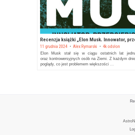
Recenzja książki „Elon Musk. Innowator, prz
Posted on
11 grudnia 2024
by
Alex Rymarski
4k odsłon
Elon Musk stał się w ciągu ostatnich lat jedną
oraz kontrowersyjnych osób na Ziemi. Z każdym dnie
poglądy, co jest problemem większości …
Re
AstroN
Lo