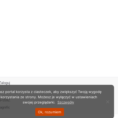
Zaloguj
sz portal korzysta z ciasteczek, aby zwiększyć Twoją wygodę
korzystania ze strony. Możesz je wyłączyć w ustawieniach
9-5592.
swojej przeglądarki.
Szczegóły
agnific
Ok, rozumiem