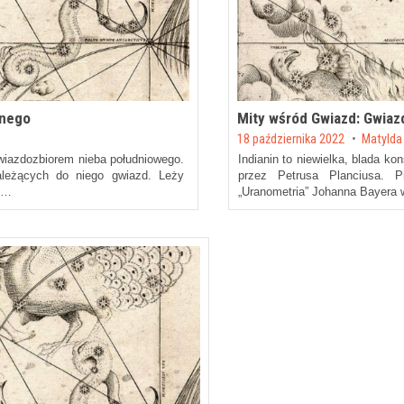
dnego
Mity wśród Gwiazd: Gwiazd
Posted on
18 października 2022
by
Matylda
iazdozbiorem nieba południowego.
Indianin to niewielka, blada k
leżących do niego gwiazd. Leży
przez Petrusa Planciusa. P
y …
„Uranometria” Johanna Bayera 