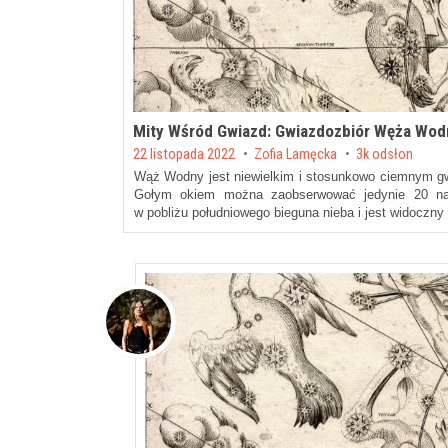
Mity Wśród Gwiazd: Gwiazdozbiór Węża Wo
Posted on
22 listopada 2022
by
Zofia Lamęcka
3k odsłon
Wąż Wodny jest niewielkim i stosunkowo ciemnym gw
Gołym okiem można zaobserwować jedynie 20 na
w pobliżu południowego bieguna nieba i jest widoczn