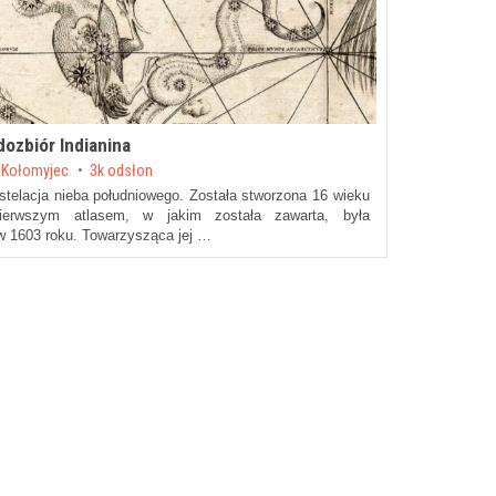
ozbiór Indianina
 Kołomyjec
3k odsłon
onstelacja nieba południowego. Została stworzona 16 wieku
ierwszym atlasem, w jakim została zawarta, była
w 1603 roku. Towarzysząca jej …