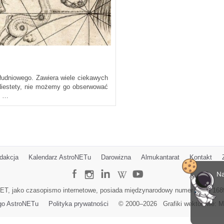
łudniowego. Zawiera wiele ciekawych
 Niestety, nie możemy go obserwować
i …
dakcja
Kalendarz AstroNETu
Darowizna
Almukantarat
Kontakt
Na
ET, jako czasopismo internetowe, posiada międzynarodowy numer ISSN 168
go AstroNETu
Polityka prywatności
© 2000–
2026
Grafiki wektorowe:
M