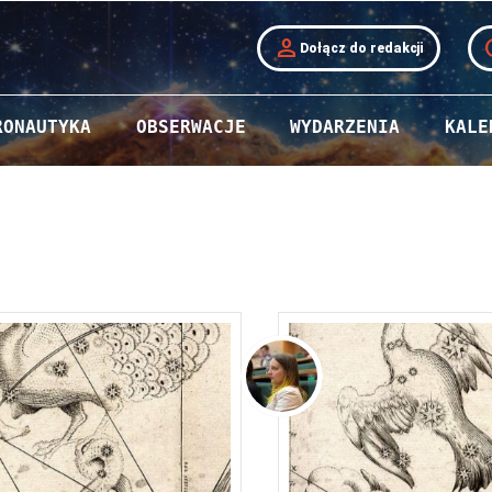
person
t
Dołącz do redakcji
RONAUTYKA
OBSERWACJE
WYDARZENIA
KALE