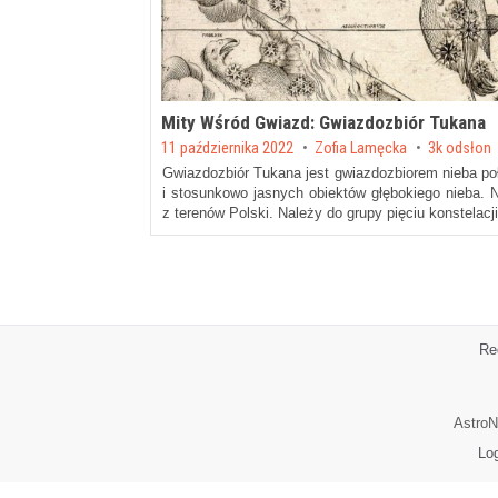
Mity Wśród Gwiazd: Gwiazdozbiór Tukana
Posted on
11 października 2022
by
Zofia Lamęcka
3k odsłon
Gwiazdozbiór Tukana jest gwiazdozbiorem nieba po
i stosunkowo jasnych obiektów głębokiego nieba.
z terenów Polski. Należy do grupy pięciu konstelacj
Re
AstroN
Lo