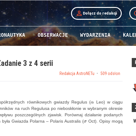
person
t
Dołącz do redakcji
RONAUTYKA
OBSERWACJE
WYDARZENIA
KALE
adanie 3 z 4 serii
Posted on
by
Redakcja AstroNETu
509 odsłon
współrzędnych równikowych gwiazdy Regulus (
Leo) w ciągu
zynników na ruch Regulusa po nieboskłonie w wybranym okresie
wpływu poszczególnych zjawisk. Porównaj działanie podanych
W
była Gwiazda Polarna – Polaris Australis (
Oct). Opisy mogą