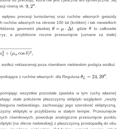
obna od precesji), która nie jest cykliczna ani symetryczna. Jej
acji równą ok.
.
 wpływu precesji lunisolarnej oraz ruchów własnych gwiazdy
uchów własnych na okresie 100 lat (krótkim) i tak niewielkich
liżenia geometrii płaskiej
, gdzie
to całkowite
, a przybliżone roczne przesunięcie (uznane za stałe)
ie wzdłuż rektascensji poza równikiem niebieskim podąża wzdłuż
 wynikające z ruchów własnych: dla Regulusa
,
(pomijając wszystkie pozostałe zjawiska w tym ruchy własne)
ając stałe położenie płaszczyzny ekliptyki względem „reszty
bieguna niebieskiego, zachowując jego szerokość ekliptyczną,
zyzny ekliptyki w przybliżeniu w stałym tempie. Przesunięcie
dnych równikowych, powoduje analogiczne przesunięcie punktu
liptyki (na sferze niebieskiej) z płaszczyzną prostopadłą do obu