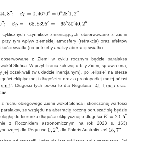
a cyklicznych czynników zmieniających obserwowane z Ziemi
przy tym wpływ ziemskiej atmosfery (refrakcja) oraz efektów
ości światła (na potrzeby analizy aberracji światła).
e obserwowane z Ziemi w cyklu rocznym będzie paralaksa
okół Słońca. W przybliżeniu kołowej orbity Ziemi, sprawia ona,
ej oczekiwali (w układzie inercjalnym), po „elipsie” na sferze
ugości ekliptycznej i długości
oraz o prostopadłej małej półosi
. Długości tych półosi to dla Regulusa
oraz
.
a z ruchu obiegowego Ziemi wokół Słońca i skończonej wartości
 paralaksy, ze względu na aberrację roczną poruszać się będzie
wnoległej do kierunku długości ekliptycznej o długości
odnie z Rocznikiem astronomicznym na rok 2023 s. 163)
noszącej dla Regulusa
, dla Polaris Australis zaś
.