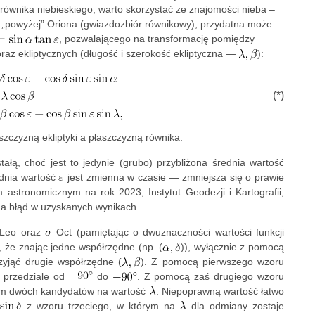
 równika niebieskiego, warto skorzystać ze znajomości nieba –
się „powyżej” Oriona (gwiazdozbiór równikowy); przydatna może
, pozwalającego na transformację pomiędzy
z ekliptycznych (długość i szerokość ekliptyczna —
):
(*)
zczyzną ekliptyki a płaszczyzną równika.
ałą, choć jest to jedynie (grubo) przybliżona średnia wartość
ednia wartość
jest zmienna w czasie — zmniejsza się o prawie
astronomicznym na rok 2023, Instytut Geodezji i Kartografii,
 na błąd w uzyskanych wynikach.
Leo oraz
Oct (pamiętając o dwuznaczności wartości funkcji
, że znając jedne współrzędne (np. (
)), wyłącznie z pomocą
zyjąć drugie współrzędne (
). Z pomocą pierwszego wzoru
przedziale od
do
. Z pomocą zaś drugiego wzoru
nam dwóch kandydatów na wartość
. Niepoprawną wartość łatwo
ć
z wzoru trzeciego, w którym na
dla odmiany zostaje