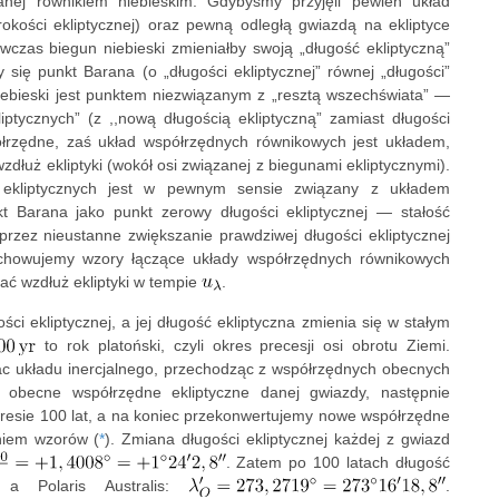
wanej równikiem niebieskim. Gdybyśmy przyjęli pewien układ
rokości ekliptycznej) oraz pewną odległą gwiazdą na ekliptyce
ówczas biegun niebieski zmieniałby swoją „długość ekliptyczną”
ię punkt Barana (o „długości ekliptycznej” równej „długości”
niebieski jest punktem niezwiązanym z „resztą wszechświata” —
ptycznych” (z ,,nową długością ekliptyczną” zamiast długości
półrzędne, zaś układ współrzędnych równikowych jest układem,
zdłuż ekliptyki (wokół osi związanej z biegunami ekliptycznymi).
 ekliptycznych jest w pewnym sensie związany z układem
 Barana jako punkt zerowy długości ekliptycznej — stałość
zez nieustanne zwiększanie prawdziwej długości ekliptycznej
achowujemy wzory łączące układy współrzędnych równikowych
cać wzdłuż ekliptyki w tempie
.
i ekliptycznej, a jej długość ekliptyczna zmienia się w stałym
to rok platoński, czyli okres precesji osi obrotu Ziemi.
zac układu inercjalnego, przechodząc z współrzędnych obecnych
 obecne współrzędne ekliptyczne danej gwiazdy, następnie
kresie 100 lat, a na koniec przekonwertujemy nowe współrzędne
niem wzorów (
*
). Zmiana długości ekliptycznej każdej z gwiazd
. Zatem po 100 latach długość
 a Polaris Australis:
.