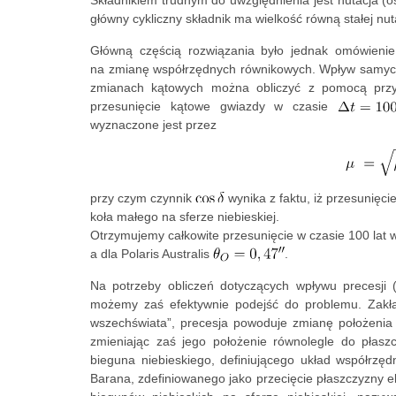
Składnikiem trudnym do uwzględnienia jest nutacja (os
główny cykliczny składnik ma wielkość równą stałej nut
Główną częścią rozwiązania było jednak omówienie
na zmianę współrzędnych równikowych. Wpływ samych r
zmianach kątowych można obliczyć z pomocą przyb
przesunięcie kątowe gwiazdy w czasie
wyznaczone jest przez
przy czym czynnik
wynika z faktu, iż przesunięc
koła małego na sferze niebieskiej.
Otrzymujemy całkowite przesunięcie w czasie 100 lat
a dla Polaris Australis
.
Na potrzeby obliczeń dotyczących wpływu precesji 
możemy zaś efektywnie podejść do problemu. Zakład
wszechświata”, precesja powoduje zmianę położenia 
zmieniając zaś jego położenie równolegle do płaszc
bieguna niebieskiego, definiującego układ współrzę
Barana, zdefiniowanego jako przecięcie płaszczyzny ek