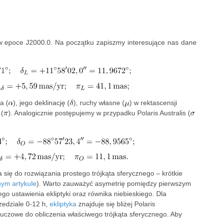
w epoce J2000.0. Na początku zapiszmy interesujące nas dane
a (
), jego deklinację (
), ruchy własne (
) w rektascensji
 (
). Analogicznie postępujemy w przypadku Polaris Australis (
ię do rozwiązania prostego trójkąta sferycznego – krótkie
ym artykule
). Warto zauważyć asymetrię pomiędzy pierwszym
o ustawienia ekliptyki oraz równika niebieskiego. Dla
rzedziale 0-12 h,
ekliptyka
znajduje się bliżej Polaris
 kluczowe do obliczenia właściwego trójkąta sferycznego. Aby