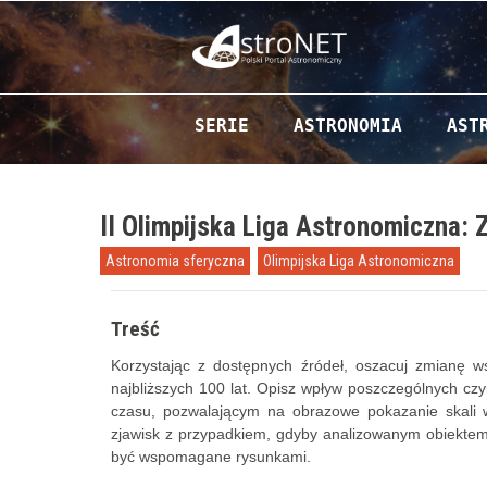
Przejdź do zawartości
SERIE
ASTRONOMIA
AST
II Olimpijska Liga Astronomiczna: Z
Astronomia sferyczna
Olimpijska Liga Astronomiczna
Treść
Korzystając z dostępnych źródeł, oszacuj zmianę 
najbliższych 100 lat. Opisz wpływ poszczególnych c
czasu, pozwalającym na obrazowe pokazanie skali 
zjawisk z przypadkiem, gdyby analizowanym obiektem 
być wspomagane rysunkami.