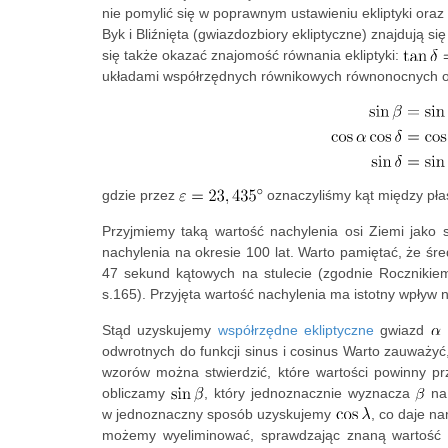
nie pomylić się w poprawnym ustawieniu ekliptyki oraz
Byk i Bliźnięta (gwiazdozbiory ekliptyczne) znajdują 
się także okazać znajomość równania ekliptyki:
układami współrzędnych równikowych równonocnych ora
gdzie przez
oznaczyliśmy kąt między płas
Przyjmiemy taką wartość nachylenia osi Ziemi jako st
nachylenia na okresie 100 lat. Warto pamiętać, że śr
47 sekund kątowych na stulecie (zgodnie Rocznikiem 
s.165). Przyjęta wartość nachylenia ma istotny wpływ
Stąd uzyskujemy
współrzędne ekliptyczne
gwiazd
odwrotnych do funkcji sinus i cosinus Warto zauważyć
wzorów można stwierdzić, które wartości powinny pr
obliczamy
, który jednoznacznie wyznacza
na 
w jednoznaczny sposób uzyskujemy
, co daje 
możemy wyeliminować, sprawdzając znaną wartoś