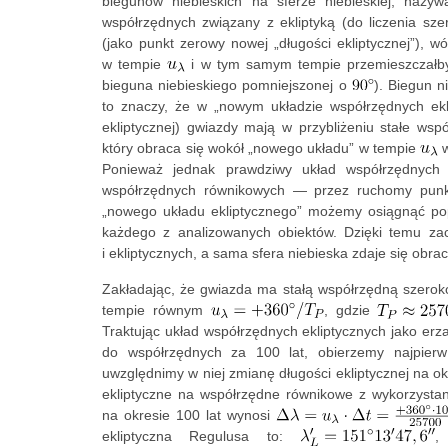
biegunów niebieskich na sferze niebieskiej, nazy
współrzędnych związany z ekliptyką (do liczenia sze
(jako punkt zerowy nowej „długości ekliptycznej”), w
w tempie
i w tym samym tempie przemieszczałby s
bieguna niebieskiego pomniejszonej o
). Biegun 
to znaczy, że w „nowym układzie współrzędnych ekli
ekliptycznej) gwiazdy mają w przybliżeniu stałe ws
który obraca się wokół „nowego układu” w tempie
w
Ponieważ jednak prawdziwy układ współrzędnych
współrzędnych równikowych — przez ruchomy punkt
„nowego układu ekliptycznego” możemy osiągnąć popr
każdego z analizowanych obiektów. Dzięki temu z
i ekliptycznych, a sama sfera niebieska zdaje się obra
Zakładając, że gwiazda ma stałą współrzędną szerokośc
tempie równym
, gdzie
Traktując układ współrzędnych ekliptycznych jako er
do współrzędnych za 100 lat, obierzemy najpierw
uwzględnimy w niej zmianę długości ekliptycznej na o
ekliptyczne na współrzędne równikowe z wykorzysta
na okresie 100 lat wynosi
ekliptyczna Regulusa to:
,