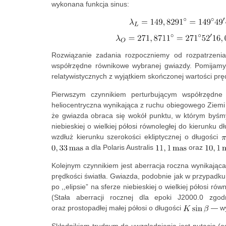
wykonana funkcja sinus:
Rozwiązanie zadania rozpoczniemy od rozpatrzeni
współrzędne równikowe wybranej gwiazdy. Pomijamy 
relatywistycznych z wyjątkiem skończonej wartości prędk
Pierwszym czynnikiem perturbującym współrzędn
heliocentryczna wynikająca z ruchu obiegowego Ziemi w
że gwiazda obraca się wokół punktu, w którym byśmy j
niebieskiej o wielkiej półosi równoległej do kierunku dł
wzdłuż kierunku szerokości ekliptycznej o długości
a dla Polaris Australis
oraz
Kolejnym czynnikiem jest aberracja roczna wynikając
prędkości światła. Gwiazda, podobnie jak w przypadku
po ,,elipsie” na sferze niebieskiej o wielkiej półosi ró
(Stała aberracji rocznej dla epoki J2000.0 zg
oraz prostopadłej małej półosi o długości
— wy