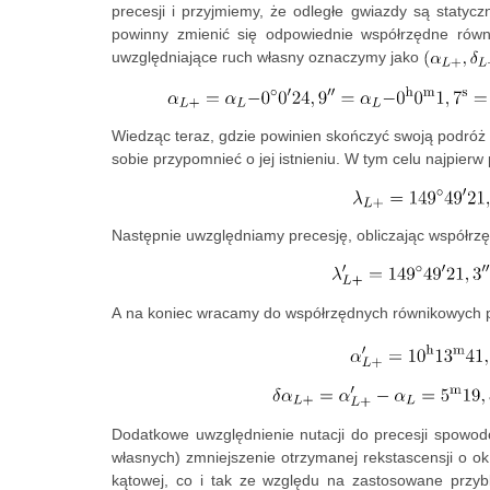
precesji i przyjmiemy, że odległe gwiazdy są statyc
powinny zmienić się odpowiednie współrzędne rów
uwzględniające ruch własny oznaczymy jako
Wiedząc teraz, gdzie powinien skończyć swoją podróż 
sobie przypomnieć o jej istnieniu. W tym celu najpier
Następnie uwzględniamy precesję, obliczając współrzęd
A na koniec wracamy do współrzędnych równikowych p
Dodatkowe uwzględnienie nutacji do precesji spowo
własnych) zmniejszenie otrzymanej rekstascensji o o
kątowej, co i tak ze względu na zastosowane przy