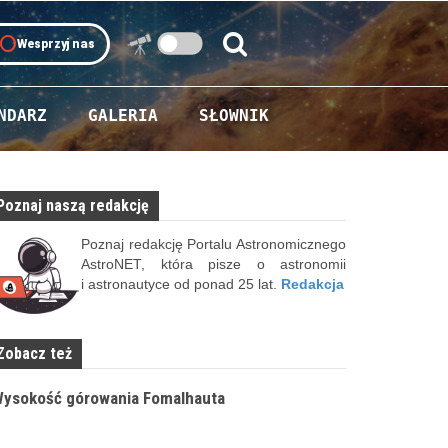
oll
Wesprzyj nas
Szukaj:
Szukaj
NDARZ
GALERIA
SŁOWNIK
Poznaj naszą redakcję
Poznaj redakcję Portalu Astronomicznego
AstroNET, która pisze o astronomii
i astronautyce od ponad 25 lat.
Redakcja
Zobacz też
ysokość górowania Fomalhauta