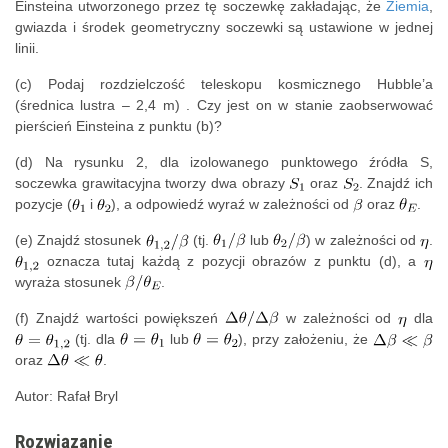
Einsteina utworzonego przez tę soczewkę zakładając, że
Ziemia
,
gwiazda i środek geometryczny soczewki są ustawione w jednej
linii.
(c) Podaj rozdzielczość teleskopu kosmicznego Hubble’a
(średnica lustra – 2,4 m) . Czy jest on w stanie zaobserwować
pierścień Einsteina z punktu (b)?
(d) Na rysunku 2, dla izolowanego punktowego źródła S,
soczewka grawitacyjna tworzy dwa obrazy
oraz
. Znajdź ich
pozycje (
i
), a odpowiedź wyraź w zależności od
oraz
.
(e) Znajdź stosunek
(tj.
lub
) w zależności od
.
oznacza tutaj każdą z pozycji obrazów z punktu (d), a
wyraża stosunek
.
(f) Znajdź wartości powiększeń
w zależności od
dla
(tj. dla
lub
), przy założeniu, że
oraz
.
Autor: Rafał Bryl
Rozwiązanie