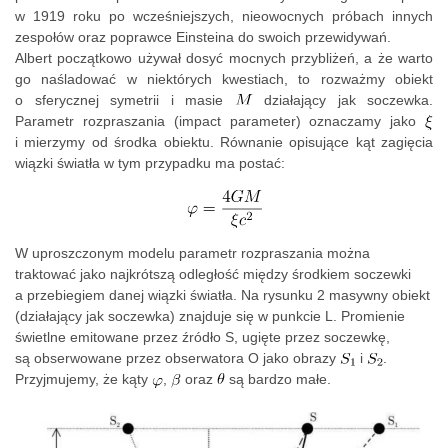
w 1919 roku po wcześniejszych, nieowocnych próbach innych
zespołów oraz poprawce Einsteina do swoich przewidywań.
Albert początkowo używał dosyć mocnych przybliżeń, a że warto
go naśladować w niektórych kwestiach, to rozważmy obiekt
o sferycznej symetrii i masie
działający jak soczewka.
Parametr rozpraszania (impact parameter) oznaczamy jako
i mierzymy od środka obiektu. Równanie opisujące kąt zagięcia
wiązki światła w tym przypadku ma postać:
W uproszczonym modelu parametr rozpraszania można
traktować jako najkrótszą odległość między środkiem soczewki
a przebiegiem danej wiązki światła. Na rysunku 2 masywny obiekt
(działający jak soczewka) znajduje się w punkcie L. Promienie
świetlne emitowane przez źródło S, ugięte przez soczewkę,
są obserwowane przez obserwatora O jako obrazy
i
.
Przyjmujemy, że kąty
,
oraz
są bardzo małe.