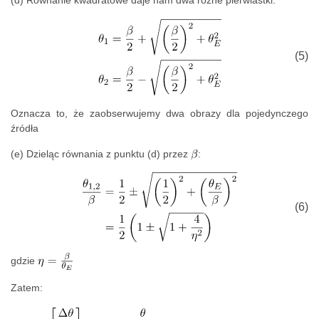
(d) Równanie kwadratowe daje nam dwa różne pierwiastki:
(5)
Oznacza to, że zaobserwujemy dwa obrazy dla pojedynczego
źródła
(e) Dzieląc równania z punktu (d) przez
:
(6)
gdzie
Zatem: