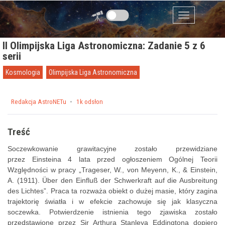
Przejdź do zawartości
Menu
II Olimpijska Liga Astronomiczna: Zadanie 5 z 6
serii
Kosmologia
Olimpijska Liga Astronomiczna
Posted on
by
Redakcja AstroNETu
1k odsłon
Treść
Soczewkowanie grawitacyjne zostało przewidziane
przez Einsteina 4 lata przed ogłoszeniem Ogólnej Teorii
Względności w pracy „Trageser, W., von Meyenn, K., & Einstein,
A. (1911). Über den Einfluß der Schwerkraft auf die Ausbreitung
des Lichtes”. Praca ta rozważa obiekt o dużej masie, który zagina
trajektorię światła i w efekcie zachowuje się jak klasyczna
soczewka. Potwierdzenie istnienia tego zjawiska zostało
przedstawione przez Sir Arthura Stanleya Eddingtona dopiero