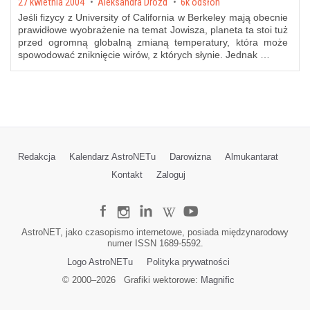
Posted on
27 kwietnia 2004
by
Aleksandra Drozd
6k odsłon
Jeśli fizycy z University of California w Berkeley mają obecnie
prawidłowe wyobrażenie na temat Jowisza, planeta ta stoi tuż
przed ogromną globalną zmianą temperatury, która może
spowodować zniknięcie wirów, z których słynie. Jednak …
Redakcja
Kalendarz AstroNETu
Darowizna
Almukantarat
Kontakt
Zaloguj
AstroNET, jako czasopismo internetowe, posiada międzynarodowy
numer ISSN 1689-5592.
Logo AstroNETu
Polityka prywatności
© 2000–
2026
Grafiki wektorowe:
Magnific