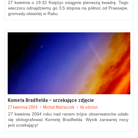
27 kwietnia o 19:32 Księżyc osiągnie pierwszą kwadrę. Tego
wieczoru odnajdziemy go 3,5 stopnia na północ od Praesepe,
gromady otwartej w Raku.
Kometa Bradfielda – urzekające zdjęcie
Posted on
27 kwietnia 2004
by
Michał Matraszek
6k odsłon
27 kwietnia 2004 roku nad ranem trójce obserwatorów udało
się sfotografować Kometę Bradfielda. Wynik zarwanej nocy
jest urzekający!