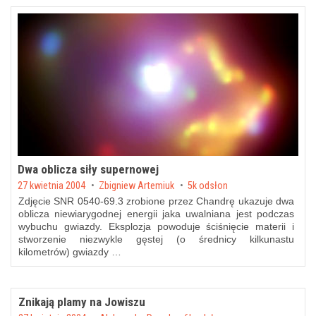
Dwa oblicza siły supernowej
Posted on
27 kwietnia 2004
by
Zbigniew Artemiuk
5k odsłon
Zdjęcie SNR 0540-69.3 zrobione przez Chandrę ukazuje dwa
oblicza niewiarygodnej energii jaka uwalniana jest podczas
wybuchu gwiazdy. Eksplozja powoduje ściśnięcie materii i
stworzenie niezwykle gęstej (o średnicy kilkunastu
kilometrów) gwiazdy …
Znikają plamy na Jowiszu