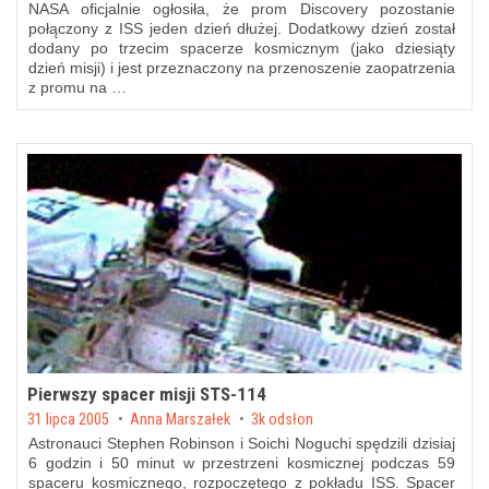
NASA oficjalnie ogłosiła, że prom Discovery pozostanie
połączony z ISS jeden dzień dłużej. Dodatkowy dzień został
dodany po trzecim spacerze kosmicznym (jako dziesiąty
dzień misji) i jest przeznaczony na przenoszenie zaopatrzenia
z promu na …
Pierwszy spacer misji STS-114
Posted on
31 lipca 2005
by
Anna Marszałek
3k odsłon
Astronauci Stephen Robinson i Soichi Noguchi spędzili dzisiaj
6 godzin i 50 minut w przestrzeni kosmicznej podczas 59
spaceru kosmicznego, rozpoczętego z pokładu ISS. Spacer