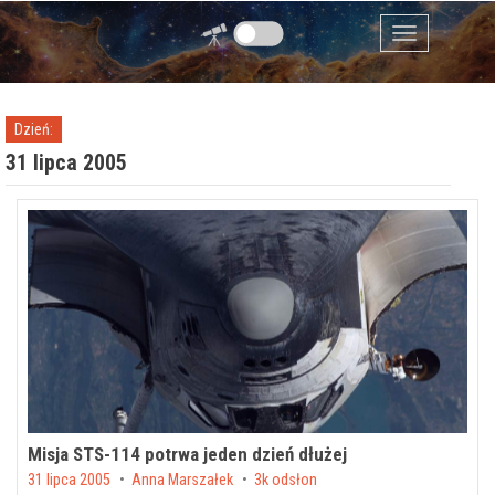
Przejdź do zawartości
Menu
Dzień:
31 lipca 2005
Misja STS-114 potrwa jeden dzień dłużej
Posted on
31 lipca 2005
by
Anna Marszałek
3k odsłon