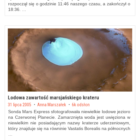
rozpoczął się o godzinie 11:46 naszego czasu, a zakończył o
18:36. …
Lodowa zawartość marsjańskiego krateru
Posted on
31 lipca 2005
by
Anna Marszałek
6k odsłon
Sonda Mars Express sfotografowała niewielkie lodowe jezioro
na Czerwonej Planecie. Zamarznięta woda jest uwięziona w
niewielkim nie posiadającym nazwy kraterze uderzeniowym,
który znajduje się na równinie Vastatis Borealis na północnych
…